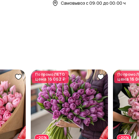
Самовывоз с 09:00 до 00:00 ч
По промо
ЛЕТО
По промо
Л
цена
16 062 ₽
цена
16 0
-20%
-20%