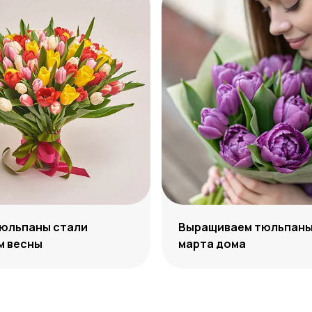
тюльпаны стали
Выращиваем тюльпаны 
м весны
марта дома