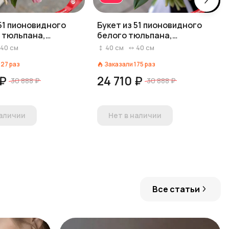
 51 пионовидного
Букет из 51 пионовидного
 тюльпана,
белого тюльпана,
ия
Голландия
40
см
40
см
40
см
127
раз
Заказали
175
раз
 ₽
24 710 ₽
30 888 ₽
30 888 ₽
наличии
Нет в наличии
Все статьи