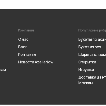
Компания
Популярные руб
О нас
Букеты по акц
Блог
Букет из роз
Контакты
Шары с гелием
Новости AzaliaNow
Открытки
там
Игрушки
Доставка цвет
Москвы