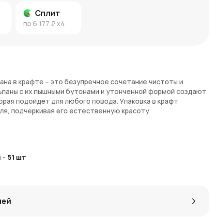
Сплит
по
6 177 ₽
x4
ана в крафте – это безупречное сочетание чистоты и
ьпаны с их пышными бутонами и утонченной формой создают
рая подойдет для любого повода. Упаковка в крафт
ля, подчеркивая его естественную красоту.
уются с чистотой, невинностью и уважением. Этот букет
ения искренних чувств, будь то благодарность, признание
я
-
51
шт
зирует гармонию и свет, придавая каждому моменту особое
лей
зиции объем и элегантность.
сферу чистоты и спокойствия.