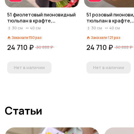
51 фиолетовый пионовидный
51 розовый пионов
тюльпан в крафте,
тюльпан в крафте,
Голландия
Голландия
30
см
40
см
30
см
40
см
Заказали
150
раз
Заказали
121
раз
24 710 ₽
24 710 ₽
30 888 ₽
30 888 ₽
Нет в наличии
Нет в наличии
Статьи