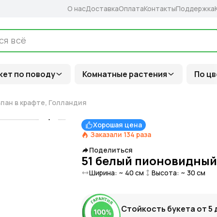
О нас
Доставка
Оплата
Контакты
Поддержка
кет по поводу
Комнатные растения
По цв
пан в крафте, Голландия
Хорошая цена
Заказали
134
раза
Поделиться
51 белый пионовидный
Ширина: ~
40
см
Высота: ~
30
см
Стойкость букета от
5