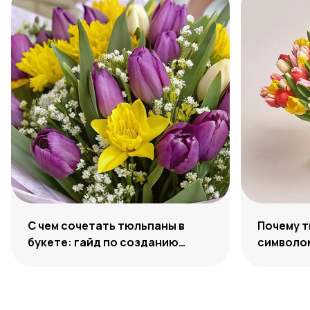
С чем сочетать тюльпаны в
Почему 
букете: гайд по созданию
символо
гармоничных ансамблей