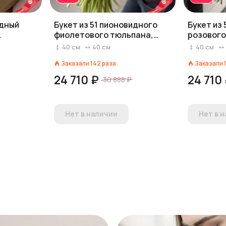
идный
Букет из 51 пионовидного
Букет из
фиолетового тюльпана,
розового
Голландия
Голланд
40
см
40
см
40
см
Заказали
142
раза
Заказали
24 710 ₽
24 710
30 888 ₽
Нет в наличии
Нет в 