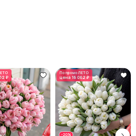
ЕТО
По промо
ЛЕТО
62 ₽
цена
16 062 ₽
-20%