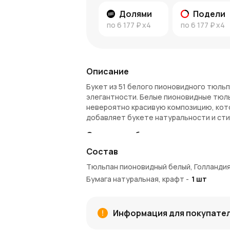
Долями
Подели
по
6 177 ₽
x4
по
6 177 ₽
x4
Описание
Букет из 51 белого пионовидного тюльп
элегантности. Белые пионовидные тюл
невероятно красивую композицию, кото
добавляет букете натуральности и сти
Символика букета
Состав
Белые тюльпаны традиционно ассоциир
станет прекрасным подарком для выраж
Тюльпан пионовидный белый, Голланди
или поздравление. Белый цвет символи
Бумага натуральная, крафт
-
1
шт
значение.
Преимущества букета
Информация для покупате
Пионовидные бутоны придают компо
Белый цвет тюльпанов создает атмо