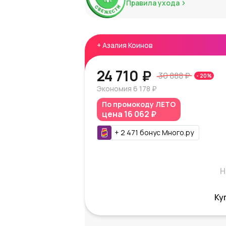
Правила ухода
+
Азалия Коинов
24 710 ₽
30 888 ₽
-
20
%
Экономия
6 178 ₽
По промокоду
ЛЕТО
цена
16 062 ₽
+
2 471
бонус
Много.ру
Н
Ку