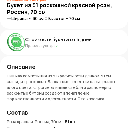
Букет из 51 роскошной красной розы,
Россия, 70 см
Ширина: ~
60
см
Высота: ~
70
см
Стойкость букета от
5
дней
Правила ухода
Описание
Пышная композиция из 51 красной розы длиной 70 см
выглядит роскошно. Бархатные лепестки насыщенного
алого цвета, строгие длинные стебли и равномерно
раскрытые бутоны создают впечатление
торжественности и элегантности. Это классика,
которая всегда говорит о главном — о глубоких
чувствах и искреннем восхищении.
Состав
Что символизируют красные розы?
Роза красная, Россия, 70см
-
51
шт