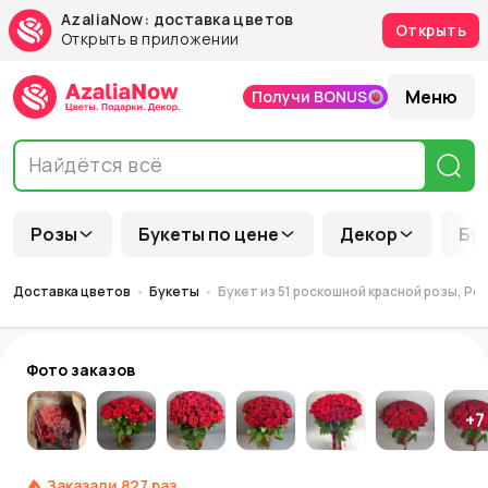
AzaliaNow: доставка цветов
Открыть
Открыть в приложении
Меню
Получи BONUS
Розы
Букеты по цене
Декор
Бу
Доставка цветов
Букеты
Букет из 51 роскошной красной розы, Рос
Фото заказов
+
7
Заказали
827
раз