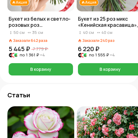
Акция
Акция
Букет из белых и светло-
Букет из 25 роз микс
розовых роз
«Кенийская красавица»
«Прикосновение»
40 см
50
см
35
см
40
см
40
см
Заказали
642
раза
Заказали
240
раз
5 445 ₽
6 220 ₽
7 779 ₽
по
1 361 ₽
×4
по
1 555 ₽
×4
В корзину
В корзину
Статьи