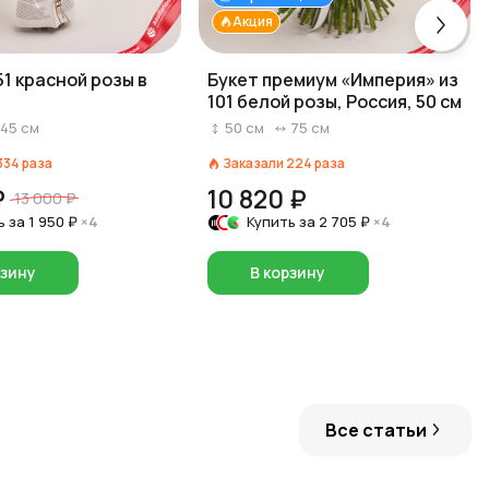
Акция
51 красной розы в
Букет премиум «Империя» из
101 белой розы, Россия, 50 см
45
см
50
см
75
см
334
раза
Заказали
224
раза
₽
10 820 ₽
13 000 ₽
ь за
1 950 ₽
×4
Купить за
2 705 ₽
×4
рзину
В корзину
Все статьи