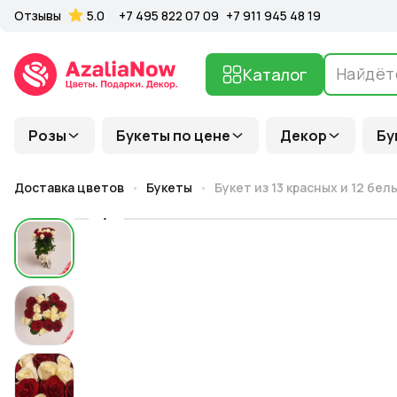
Отзывы
5.0
+7 495 822 07 09
+7 911 945 48 19
Каталог
Розы
Букеты по цене
Декор
Бу
Доставка цветов
Букеты
Букет из 13 красных и 12 бел