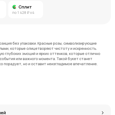
Сплит
по
1 428 ₽
x4
озиция без упаковки. Красные розы, символизирующие
лыми, которые олицетворяют чистоту и искренность.
ю глубоких эмоций и ярких оттенков, которые отлично
события или важного момента. Такой букет станет
ко порадует, но и оставит неизгладимое впечатление.
глубокого уважения, в то время как белые розы
скренность. Вместе эти цветы представляют собой
нности, выражая самые чистые и искренние чувства.
т?
о выбор для тех, кто хочет создать яркий, но в то же время
лей
ные и белые розы в таком количестве подарят невероятную