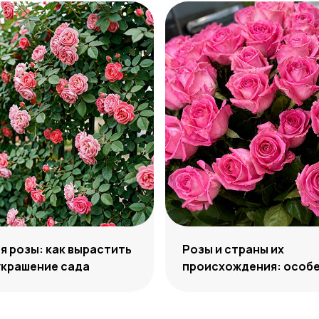
 розы: как вырастить
Розы и страны их
украшение сада
происхождения: особе
отличия