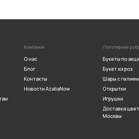
Компания
Популярные руб
О нас
Букеты по акц
Блог
Букет из роз
Контакты
Шары с гелием
Новости AzaliaNow
Открытки
там
Игрушки
Доставка цвет
Москвы