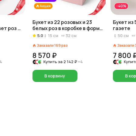
Акция
-40%
Букет из 22 розовых и 23
Букет из 
ет роз и
белых роз в коробке в форме
газете
красный/
сердца
5.0
15
см
32
см
50
см
Заказали
169
раз
Заказали
8 570 ₽
7 800 
4
Купить за
2 142 ₽
×4
Купит
В корзину
В ко