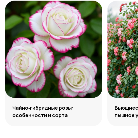
Чайно‑гибридные розы:
Вьющиеся
особенности и сорта
пышное 