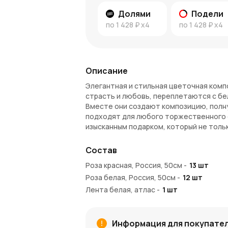
Долями
Подели
по
1 428 ₽
x4
по
1 428 ₽
x4
Описание
Элегантная и стильная цветочная комп
страсть и любовь, переплетаются с бе
Вместе они создают композицию, полну
подходят для любого торжественного 
изысканным подарком, который не толь
Символика красных и белых роз
Состав
Красные розы — это признание любви и 
Роза красная, Россия, 50см
-
13
шт
символизируют чистоту, верность и и
Роза белая, Россия, 50см
-
12
шт
гармоничное сочетание страсти и неви
Лента белая, атлас
-
1
шт
Почему стоит выбрать этот буке
Букет из 13 красных и 12 белых роз — эт
Информация для покупате
нежный акцент на любом событии. Крас