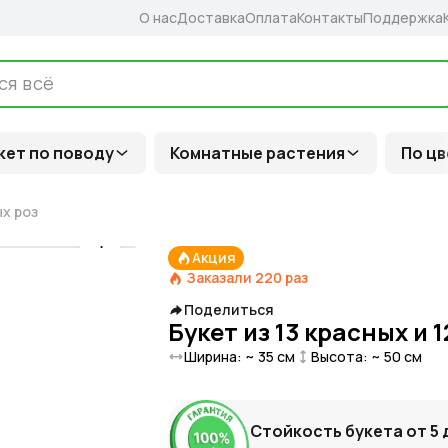
О нас
Доставка
Оплата
Контакты
Поддержка
кет по поводу
Комнатные растения
По цв
ых роз
Акция
Заказали
220
раз
Поделиться
Букет из 13 красных и 
Ширина: ~
35
см
Высота: ~
50
см
Стойкость букета от
5