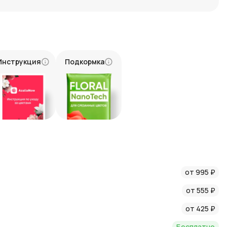
асть, любовь и глубокое уважение.
оту, искренность и верность.
Инструкция
Подкормка
2 белых роз в рамках акции, оформите заказ на нашем сайте.
 доставим ваш букет в нужное место. Курьер доставит ваш
вежесть и красоту.
удивительный букет с акцией! Закажите букет из 13 красных
 ваш подарок по-настоящему особенным!
татьями о цветах и флористике в нашем блоге:
от 995 ₽
от 555 ₽
от 425 ₽
Бесплатно