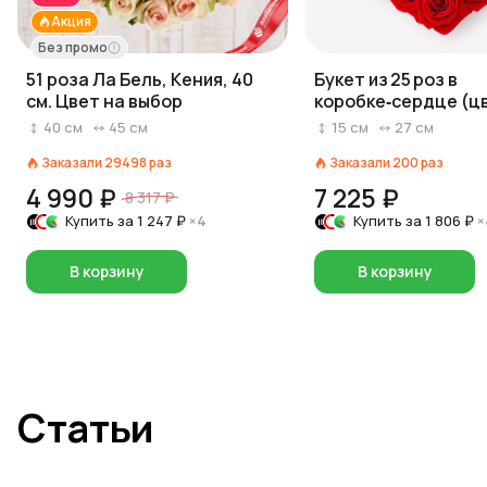
Акция
Без промо
51 роза Ла Бель, Кения, 40
Букет из 25 роз в
см. Цвет на выбор
коробке‑сердце (цв
коробки на выбор: 
40
см
45
см
15
см
27
см
розовый/белый)
Заказали
29498
раз
Заказали
200
раз
4 990 ₽
7 225 ₽
8 317 ₽
Купить за
1 247 ₽
×4
Купить за
1 806 ₽
×
В корзину
В корзину
Статьи