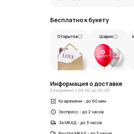
гармонию и эмоции.
Особенности букета:
Бесплатно к букету
13 красных роз, олицетворяющих стр
12 белых роз, символизирующих чист
Открытка
Шарик
Как заказать букет в AzaliaNow?
Чтобы заказать букет из 13 красных и 1
Укажите удобное время доставки, и мы
букет в отличном виде, сохраняя его с
Не упустите возможность купить этот 
и 12 белых роз в AzaliaNow и сделайте
Информация о доставке
Следите за новостями и интересными с
Ежедневно с 09:00 до 00:00
Новости AzaliaNow
Блог о цветах и флористике
.
Ко времени - до 60 мин
Экспресс - до 2 часов
За МКАД - до 3 часов
Внутри МКАД - до 3 часов