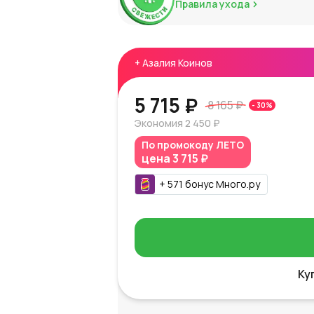
Правила ухода
+
Азалия Коинов
5 715 ₽
8 165 ₽
-
30
%
Экономия
2 450 ₽
По промокоду
ЛЕТО
цена
3 715 ₽
+
571
бонус
Много.ру
Ку