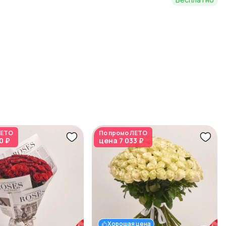
ЕТО
По промо
ЛЕТО
0 ₽
цена
7 033 ₽
Хорошая цена