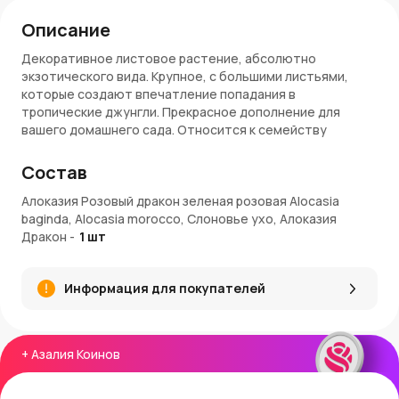
Описание
Декоративное листовое растение, абсолютно
экзотического вида. Крупное, с большими листьями,
которые создают впечатление попадания в
тропические джунгли. Прекрасное дополнение для
вашего домашнего сада. Относится к семейству
Ароидных. В природе произрастает в тропиках. Этот
сорт алоказии предпочитает теплые условия
Состав
содержания без резких перепадов температуры.
Идеальный диапазон - +20…+25 °C. Предпочитает яркий,
Алоказия Розовый дракон зеленая розовая Alocasia
но рассеянный свет, регулярный полив и высокую
baginda, Alocasia morocco, Слоновье ухо, Алоказия
влажность. Внимание! Растение токсично для домашних
Дракон
-
1
шт
животных.
Информация для покупателей
Внимание!
Комнатные растения доступны по
предзаказу. На доставку некоторых экземпляров может
потребоваться до 2-х недель. В комплект поставки
входят растение, земля и транспортировочное кашпо.
+
Азалия Коинов
Каждый экземпляр - живой уникальный организм,
поэтому он всегда будет отличаться от изображения