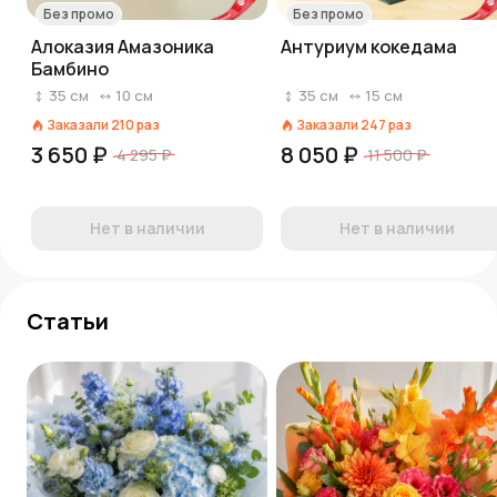
Без промо
Без промо
Алоказия Амазоника
Антуриум кокедама
Бамбино
35
см
10
см
35
см
15
см
Заказали
210
раз
Заказали
247
раз
3 650 ₽
8 050 ₽
4 295 ₽
11 500 ₽
Нет в наличии
Нет в наличии
Статьи