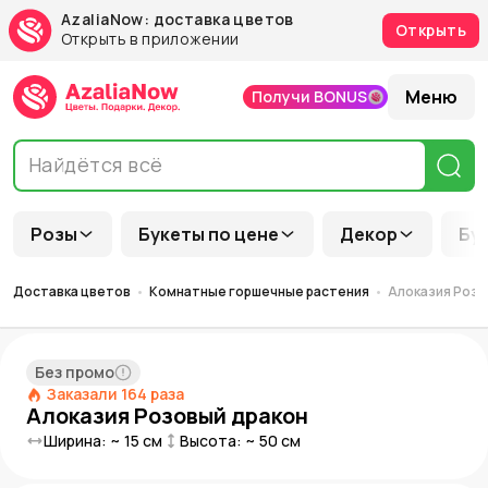
AzaliaNow: доставка цветов
Открыть
Открыть в приложении
Меню
Получи BONUS
Розы
Букеты по цене
Декор
Бу
Доставка цветов
Комнатные горшечные растения
Алоказия Розо
Без промо
Заказали
164
раза
Алоказия Розовый дракон
Ширина: ~
15
см
Высота: ~
50
см