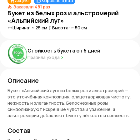
Акция
Хорошая цена
Заказали
481
раз
Букет из белых роз и альстромерий
«Альпийский луг»
Ширина: ~
25
см
Высота: ~
50
см
Стойкость букета от
5
дней
Правила ухода
Описание
Букет «Альпийский луг» из белых роз и альстромерий —
это утончённая композиция, олицетворяющая чистоту,
нежность и элегантность. Белоснежные розы
символизируют искренние чувства и уважение, а
альстромерии добавляют букету лёгкость и свежесть.
Дополненный зелёной листвой фисташки, этот букет
станет настоящим украшением любого события.
Состав
Преимущества букета