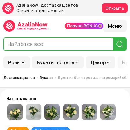
AzaliaNow: доставка цветов
Открыть
Открыть в приложении
Меню
Получи BONUS
Розы
Букеты по цене
Декор
Бу
Доставка цветов
Букеты
Букет из белых роз и альстромерий «Ал
Фото заказов