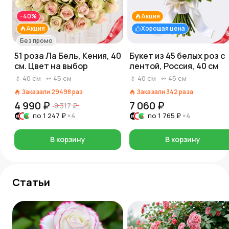
-40%
Акция
Акция
Хорошая цена
Без промо
51 роза Ла Бель, Кения, 40
Букет из 45 белых роз с
см. Цвет на выбор
лентой, Россия, 40 см
40
см
45
см
40
см
45
см
Заказали
29498
раз
Заказали
342
раза
4 990 ₽
7 060 ₽
8 317 ₽
по
1 247 ₽
×4
по
1 765 ₽
×4
В корзину
В корзину
Статьи