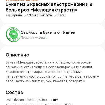
Букет из 6 красных альстромерий и 9
белых роз «Мелодия страсти»
Ширина: ~
40
см
Высота: ~
50
см
Стойкость букета от
5
дней
Правила ухода
Описание
Букет «Мелодия страсти» – это тихое, но глубокое
признание, скрывающее в себе невыразимые эмоции.
Красные альстромерии, с их огненно-красными
лепестками, словно дрожат от волнения, а белые розы —
столь нежные и чистые, они, кажется, говорят о
невидимой грани между страстью и покоем. Вся
композиция — как рассвет на фоне огненных небес, где
Состав
любовь сочетается с глубокими, скрытыми мыслями, с
тем, что не сказать словами, но можно передать через
Роза белая, Россия, 50см
-
9
шт
этот простый и в то же время столь выразительный