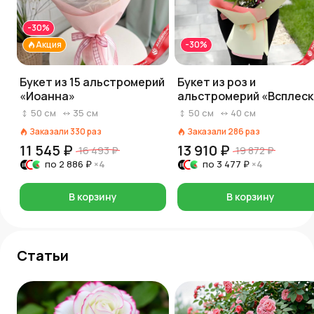
-30%
Акция
-30%
Букет из 15 альстромерий
Букет из роз и
«Иоанна»
альстромерий «Всплеск
чувств»
50
см
35
см
50
см
40
см
Заказали
330
раз
Заказали
286
раз
11 545 ₽
13 910 ₽
16 493 ₽
19 872 ₽
по
2 886 ₽
×4
по
3 477 ₽
×4
В корзину
В корзину
Статьи