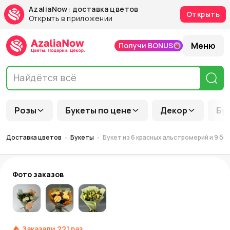
AzaliaNow: доставка цветов
Открыть
Открыть в приложении
Меню
Получи BONUS
Розы
Букеты по цене
Декор
Бу
Доставка цветов
Букеты
Букет из 6 красных альстромерий и 9 б
Фото заказов
Заказали
221
раз