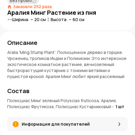
Без промо
Заказали
252
раза
Аралия Минг Растение из пня
Ширина: ~
20
см
Высота: ~
60
см
Описание
Aralia 'Ming Stump Plant'. Полноценное дерево в горшке.
Уроженец тропиков Индии и Полинезии. Это интересное
экзотическое комнатное растение, вечнозеленый
быстрорастущий кустарник с тонкими ветвями и
пушистой кроной. Аралия Минг любит яркий рассеянный
свет, хотя выдерживает слабое затенение.
Желательно позволить растению получать утреннее
Состав
солнце и не держать под прямыми солнечными лучами.
Аралия минг украсит любой интерьер. Она будет
Полисциас Минг зеленый Polyscias fruticosa, Аралия,
прекрасно смотреться в больших горшках или
Полисциас Фрутикоза, Полисциас Кустарниковый
-
1
шт
контейнерах, установленных на полу. Растение также
может быть использовано для декорации террас,
Информация для покупателей
балконов или садов. Аралия — покупка, которая
останется с владельцем на долгие годы.