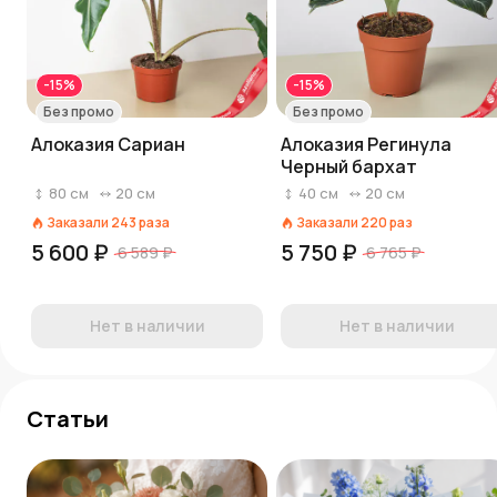
-15%
-15%
Без промо
Без промо
Алоказия Сариан
Алоказия Регинула
Черный бархат
80
см
20
см
40
см
20
см
Заказали
243
раза
Заказали
220
раз
5 600 ₽
5 750 ₽
6 589 ₽
6 765 ₽
Нет в наличии
Нет в наличии
Статьи