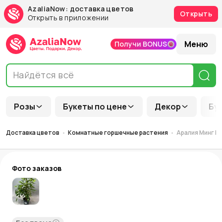
AzaliaNow: доставка цветов
Открыть
Открыть в приложении
Меню
Получи BONUS
Розы
Букеты по цене
Декор
Бу
Доставка цветов
Комнатные горшечные растения
Аралия Минг Ра
Фото заказов