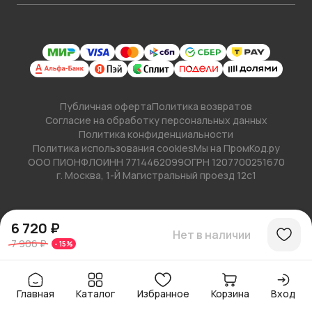
Публичная оферта
Политика возвратов
Согласие на обработку персональных данных
Политика конфиденциальности
Политика использования cookies
Мы на ПромКод.ру
ООО ПИОНФЛО
ИНН 7714462099
ОГРН 1207700251670
г. Москва, 1-Й Магистральный проезд 12с1
6 720 ₽
Нет в наличии
7 906 ₽
-
15
%
Главная
Каталог
Избранное
Корзина
Вход