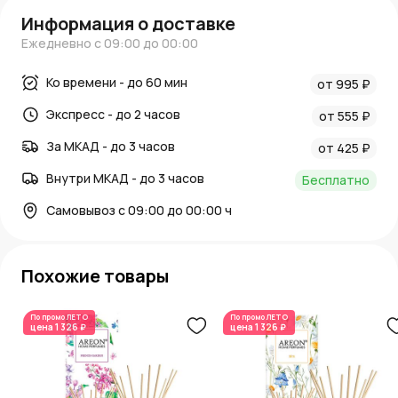
Блог и новости:
Информация о доставке
Ежедневно с 09:00 до 00:00
Читайте наш
блог
, чтобы узнать, как использовать
диффузор для создания идеальной атмосферы. Следите
Ко времени - до 60 мин
за
новостями AzaliaNow
, чтобы быть в курсе
от 995 ₽
актуальных акций и новинок.
Экспресс - до 2 часов
от 555 ₽
AzaliaNow
обеспечивает высокое качество продукции и
За МКАД - до 3 часов
отличный сервис.
от 425 ₽
Внутри МКАД - до 3 часов
Бесплатно
Самовывоз с 09:00 до 00:00 ч
Похожие товары
По промо
ЛЕТО
По промо
ЛЕТО
цена
1 326 ₽
цена
1 326 ₽