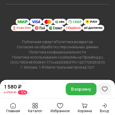
Публичная оферта
Политика возвратов
Согласие на обработку персональных данных
Политика конфиденциальности
Политика использования cookies
Мы на ПромКод.ру
ООО ПИОНФЛО
ИНН 7714462099
ОГРН 1207700251670
г. Москва, 1-Й Магистральный проезд 12с1
1 580 ₽
В корзину
1 756 ₽
-
10
%
Главная
Каталог
Избранное
Корзина
Вход