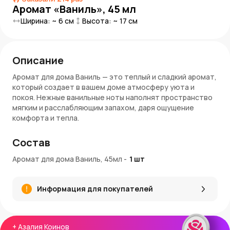
Аромат «Ваниль», 45 мл
Ширина: ~
6
см
Высота: ~
17
см
Описание
Аромат для дома Ваниль — это теплый и сладкий аромат,
который создает в вашем доме атмосферу уюта и
покоя. Нежные ванильные ноты наполнят пространство
мягким и расслабляющим запахом, даря ощущение
комфорта и тепла.
Артикул
: 101926806775
Состав
На фото представлен пример комплектации
: флакон
Аромат для дома Ваниль, 45мл
-
1
шт
и палочки, входящие в комплект вашего набора.
Инструкция по использованию:
Информация для покупателей
Вскройте упаковку и извлеките флакон с жидкостью и
палочки.
Снимите крышку с флакона.
Аккуратно вставьте ротанговые палочки во флакон,
+
Азалия Коинов