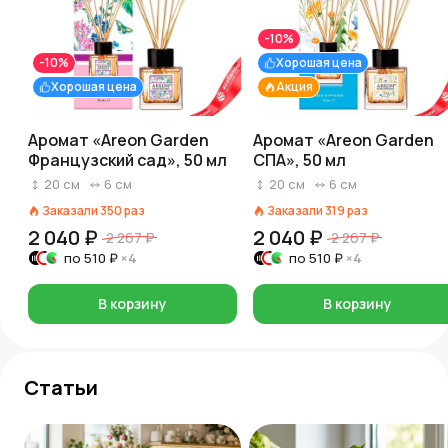
-10%
-10%
Хорошая цена
Хорошая цена
Акция
Аромат «Areon Garden
Аромат «Areon Garden
Французский сад», 50 мл
СПА», 50 мл
20
см
6
см
20
см
6
см
Заказали
350
раз
Заказали
319
раз
2 040 ₽
2 040 ₽
2 267 ₽
2 267 ₽
по
510 ₽
×4
по
510 ₽
×4
В корзину
В корзину
Статьи