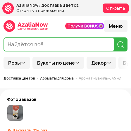
AzaliaNow: доставка цветов
Открыть
Открыть в приложении
Меню
Получи BONUS
Розы
Букеты по цене
Декор
Бу
Доставка цветов
Ароматы для дома
Аромат «Ваниль», 45 мл
Фото заказов
Заказали
214
раз