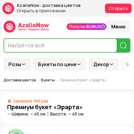
AzaliaNow: доставка цветов
Открыть
Открыть в приложении
Меню
Получи BONUS
Розы
Букеты по цене
Декор
Бу
Доставка цветов
Букеты
Премиум букет «Эрарта»
Заказали
190
раз
Премиум букет «Эрарта»
Ширина: ~
45
см
Высота: ~
45
см