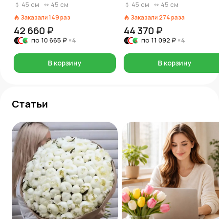
45
см
45
см
45
см
45
см
Заказали
149
раз
Заказали
274
раза
42 660 ₽
44 370 ₽
по
10 665 ₽
×4
по
11 092 ₽
×4
В корзину
В корзину
Статьи