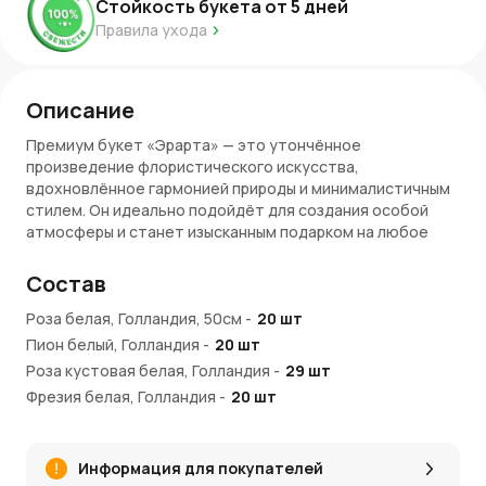
Стойкость букета от
5
дней
Правила ухода
Описание
Премиум букет «Эрарта» — это утончённое
произведение флористического искусства,
вдохновлённое гармонией природы и минималистичным
стилем. Он идеально подойдёт для создания особой
атмосферы и станет изысканным подарком на любое
торжество.
Состав
Состав букета
Роза белая, Голландия, 50см
-
20
шт
Композиция выполнена из кремовых роз, нежных пионов,
Пион белый, Голландия
-
20
шт
белоснежной фрезии и зелёного эвкалипта. Мягкие
линии цветов сочетаются с изысканными акцентами
Роза кустовая белая, Голландия
-
29
шт
зелени, создавая гармоничный образ. Цветы
Фрезия белая, Голландия
-
20
шт
отбираются вручную, чтобы гарантировать
Эвкалипт
-
3
шт
безупречное качество и свежесть.
Информация для покупателей
Эмоции и стиль