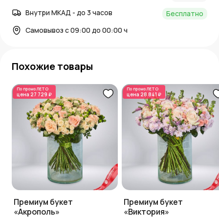
Внутри МКАД - до 3 часов
Бесплатно
Самовывоз с 09:00 до 00:00 ч
Похожие товары
По промо
ЛЕТО
По промо
ЛЕТО
цена
27 729 ₽
цена
28 841 ₽
Премиум букет
Премиум букет
«Акрополь»
«Виктория»