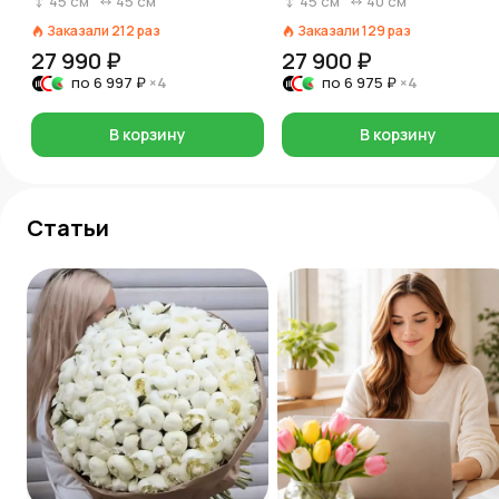
45
см
45
см
45
см
40
см
Заказали
212
раз
Заказали
129
раз
27 990 ₽
27 900 ₽
по
6 997 ₽
×4
по
6 975 ₽
×4
В корзину
В корзину
Статьи