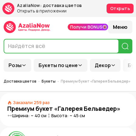
AzaliaNow: доставка цветов
Открыть
Открыть в приложении
Меню
Получи BONUS
Розы
Букеты по цене
Декор
Бу
Доставка цветов
Букеты
Премиум букет «Галерея Бельведер»
Заказали
259
раз
Премиум букет «Галерея Бельведер»
Ширина: ~
40
см
Высота: ~
45
см