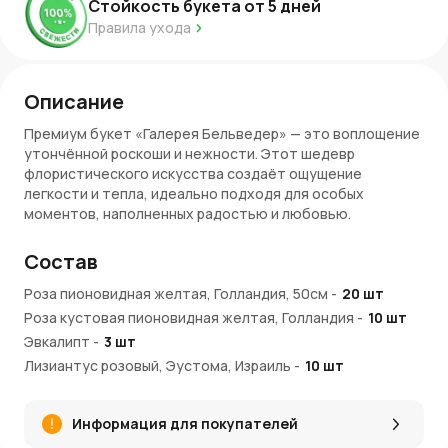
Стойкость букета от
5
дней
Правила ухода
Описание
Премиум букет «Галерея Бельведер» — это воплощение
утончённой роскоши и нежности. Этот шедевр
флористического искусства создаёт ощущение
легкости и тепла, идеально подходя для особых
моментов, наполненных радостью и любовью.
Состав букета
Состав
Композиция объединяет элегантные розы светло-
Роза пионовидная желтая, Голландия, 50см
-
20
шт
жёлтого оттенка, нежные кустовые розы и воздушные
Роза кустовая пионовидная желтая, Голландия
-
10
шт
лепестки эустомы. Декоративная зелень придаёт
букету объём и завершённость. Палитра из солнечных и
Эвкалипт
-
3
шт
пастельных тонов подчёркивает его изысканность,
Лизиантус розовый, Эустома, Израиль
-
10
шт
создавая ощущение лёгкости и элегантности.
Эмоции и стиль
Информация для покупателей