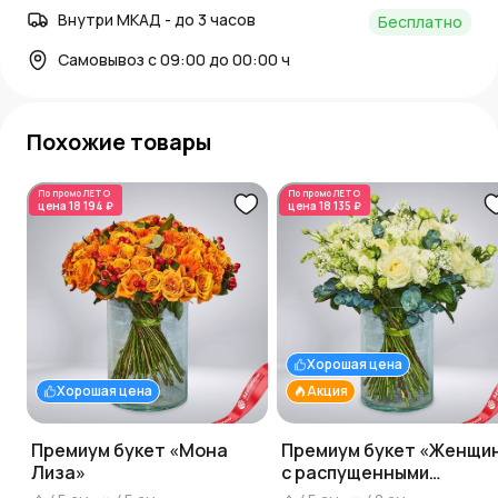
Внутри МКАД - до 3 часов
Бесплатно
Самовывоз с 09:00 до 00:00 ч
Похожие товары
По промо
ЛЕТО
По промо
ЛЕТО
цена
18 194 ₽
цена
18 135 ₽
Хорошая цена
Хорошая цена
Акция
Премиум букет «Мона
Премиум букет «Женщи
Лиза»
с распущенными
волосами»