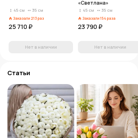
«Светлана»
45
см
35
см
45
см
35
см
Заказали
213
раз
Заказали
154
раза
25 710 ₽
23 790 ₽
Нет в наличии
Нет в наличии
Статьи