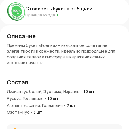
Стойкость букета от
5
дней
Правила ухода
Описание
Премиум букет «Ксенья» – изысканное сочетание
элегантности и свежести, идеально подходящее для
создания теплой атмосферы и выражения самых
искренних чувств.
Очарование композиции
Состав
Этот букет выполнен из утонченных белых роз, нежной
эустомы и глубоких фиолетовых акцентов агапантуса,
Лизиантус белый, Эустома, Израиль
-
10
шт
что придает ему современный и стильный вид. Зеленые
Рускус, Голландия
-
10
шт
листья добавляют композиции естественности и
завершенности, делая её подходящей для любого
Агапантус синий, Голландия
-
7
шт
случая – от праздничного события до романтического
Озотамнус
-
3
шт
подарка.
Мускари, Голландия
-
5
шт
Почему стоит выбрать «Ксенью»?