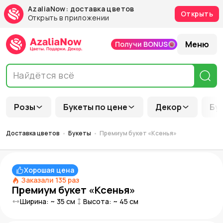
AzaliaNow: доставка цветов
Открыть
Открыть в приложении
Меню
Получи BONUS
Розы
Букеты по цене
Декор
Бу
Доставка цветов
Букеты
Премиум букет «Ксенья»
Хорошая цена
Заказали
135
раз
Премиум букет «Ксенья»
Ширина: ~
35
см
Высота: ~
45
см