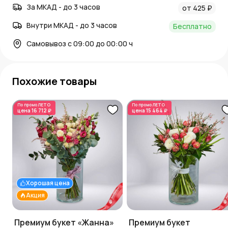
За МКАД - до 3 часов
от 425 ₽
Внутри МКАД - до 3 часов
Бесплатно
Самовывоз с 09:00 до 00:00 ч
Похожие товары
По промо
ЛЕТО
По промо
ЛЕТО
цена
16 712 ₽
цена
15 464 ₽
Хорошая цена
Акция
Премиум букет «Жанна»
Премиум букет