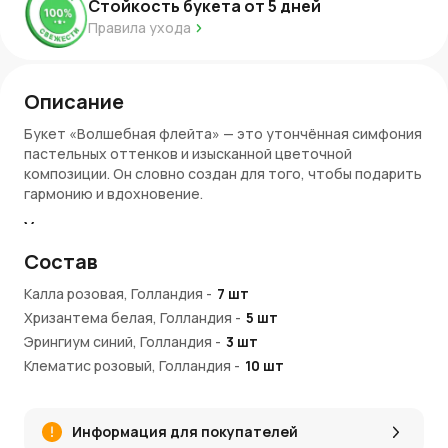
Стойкость букета от
5
дней
Правила ухода
Описание
Букет «Волшебная флейта» — это утончённая симфония
пастельных оттенков и изысканной цветочной
композиции. Он словно создан для того, чтобы подарить
гармонию и вдохновение.
Уникальная композиция
Состав
Этот букет включает в себя нежные каллы, воздушные
хризантемы, элегантные клематисы и декоративную
Калла розовая, Голландия
-
7
шт
зелень. Лиловые, кремовые и светло-зелёные оттенки
Хризантема белая, Голландия
-
5
шт
переплетаются в идеальной гармонии, создавая
ощущение утончённой роскоши.
Эрингиум синий, Голландия
-
3
шт
Клематис розовый, Голландия
-
10
шт
Подходит для:
Лизиантус сиреневый, Эустома Израиль
-
5
шт
Особых событий.
Идеальный выбор для свадеб,
Роза пионовидная желтая, Голландия, 50см
-
10
шт
юбилеев и других торжеств.
Информация для покупателей
Сирень белая, Голландия
-
5
шт