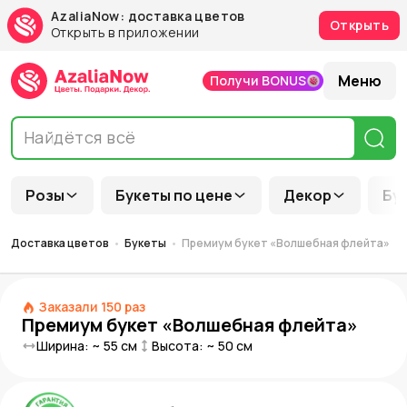
AzaliaNow: доставка цветов
Открыть
Открыть в приложении
Меню
Получи BONUS
Розы
Букеты по цене
Декор
Бу
Доставка цветов
Букеты
Премиум букет «Волшебная флейта»
Заказали
150
раз
Премиум букет «Волшебная флейта»
Ширина: ~
55
см
Высота: ~
50
см