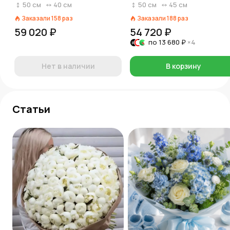
50
см
40
см
50
см
45
см
Заказали
158
раз
Заказали
188
раз
59 020 ₽
54 720 ₽
по
13 680 ₽
×4
Нет в наличии
В корзину
Статьи