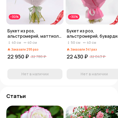
-30%
-30%
Букет из роз,
Букет из роз,
альстромерий, маттиол
альстромерий, буварди
«Восхитительно»
«Розы в розовом»
40
см
40
см
50
см
40
см
Заказали
295
раз
Заказали
341
раз
22 950 ₽
22 430 ₽
32 786 ₽
32 043 ₽
Нет в наличии
Нет в наличии
Статьи