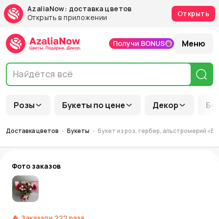
AzaliaNow: доставка цветов
Открыть
Открыть в приложении
Меню
Получи BONUS
Розы
Букеты по цене
Декор
Бу
Доставка цветов
Букеты
Букет из роз, гербер, альстромерий «Б
Фото заказов
Заказали
222
раза