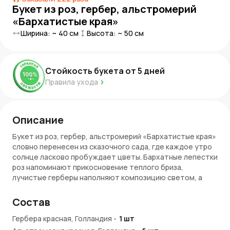
Букет из роз, гербер, альстромерий
«Бархатистые края»
Ширина: ~
40
см
Высота: ~
50
см
Стойкость букета от
5
дней
Правила ухода
Описание
Букет из роз, гербер, альстромерий «Бархатистые края»
словно перенесен из сказочного сада, где каждое утро
солнце ласково пробуждает цветы. Бархатные лепестки
роз напоминают прикосновение теплого бриза,
лучистые герберы наполняют композицию светом, а
нежные альстромерии добавляют воздушную легкость.
Этот букет словно отражение золотого заката —
Состав
теплый, чарующий и наполненный магией природы.
Гербера красная, Голландия
-
1
шт
Преимущества букета