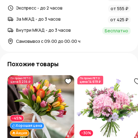
Экспресс - до 2 часов
от 555 ₽
За МКАД - до 3 часов
от 425 ₽
Внутри МКАД - до 3 часов
Бесплатно
Самовывоз с 09:00 до 00:00 ч
Похожие товары
По промо
ЛЕТО
По промо
ЛЕТО
цена
5 236 ₽
цена
14 619 ₽
-45%
Хорошая цена
Акция
-30%