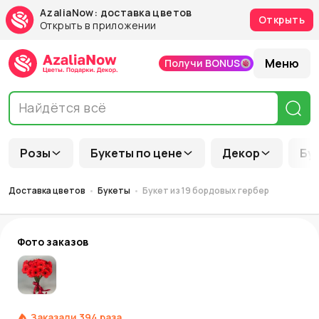
AzaliaNow: доставка цветов
Открыть
Открыть в приложении
Меню
Получи BONUS
Розы
Букеты по цене
Декор
Бу
Доставка цветов
Букеты
Букет из 19 бордовых гербер
Фото заказов
Заказали
394
раза