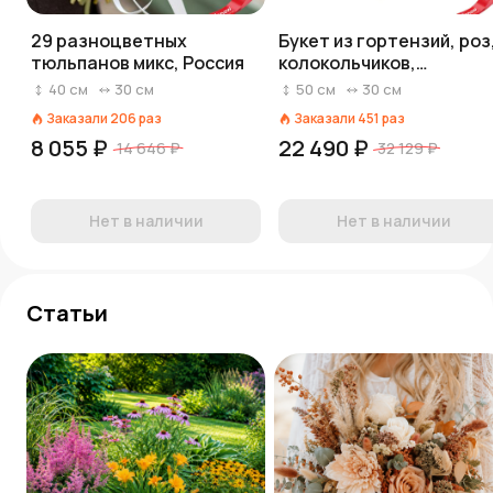
29 разноцветных
Букет из гортензий, роз
тюльпанов микс, Россия
колокольчиков,
ваксфловера
40
см
30
см
50
см
30
см
«Владислава»
Заказали
206
раз
Заказали
451
раз
8 055 ₽
22 490 ₽
14 646 ₽
32 129 ₽
Нет в наличии
Нет в наличии
Статьи