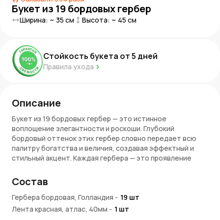
Букет из 19 бордовых гербер
Ширина: ~
35
см
Высота: ~
45
см
Стойкость букета от
5
дней
Правила ухода
Описание
Букет из 19 бордовых гербер — это истинное
воплощение элегантности и роскоши. Глубокий
бордовый оттенок этих гербер словно передает всю
палитру богатства и величия, создавая эффектный и
стильный акцент. Каждая гербера — это проявление
утонченной красоты, которая идеально подходит для
того, чтобы подчеркнуть значимость момента. Такой
Состав
букет обладает магнетизмом, который притягивает
взгляды и оставляет незабываемое впечатление. Его
Гербера бордовая, Голландия
-
19
шт
насыщенный цвет и изысканная форма придают особую
Лента красная, атлас, 40мм
-
1
шт
атмосферу, как дорогое украшение, созданное для