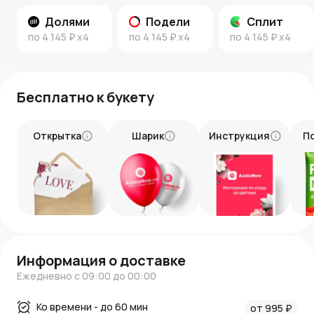
Подарите этот букет, чтобы выразить восхищение и
Долями
Подели
Сплит
подчеркнуть важность события, наполнив его
по
4 145 ₽
x4
по
4 145 ₽
x4
по
4 145 ₽
x4
атмосферой настоящей роскоши и утонченности.
Бесплатно к букету
Открытка
Шарик
Инструкция
П
Информация о доставке
Ежедневно с 09:00 до 00:00
Ко времени - до 60 мин
от 995 ₽