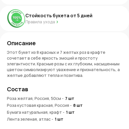
Стойкость букета от
5
дней
Правила ухода
Описание
Этот букет из 8 красных и 7 желтых роз в крафте
сочетает в себе яркость эмоций и простоту
элегантности. Красные розы с их глубоким, насыщенным
цветом символизируют уважение и признательность, а
желтые добавляют тепла и позитива.
В сочетании с натуральным крафтовым материалом,
Состав
который подчеркивает природную красоту, букет
выглядит сдержанно, но при этом очень стильно. Такой
Роза желтая, Россия, 50см
-
7
шт
подарок подойдет для профессионалов, которым важно
Роза кустовая красная, Россия
-
8
шт
почувствовать внимание и благодарность за их труд.
Бумага натуральная, крафт
-
1
шт
Символика красных и желтых роз
Лента зеленая, атлас
-
1
шт
Красные розы традиционно являются символом