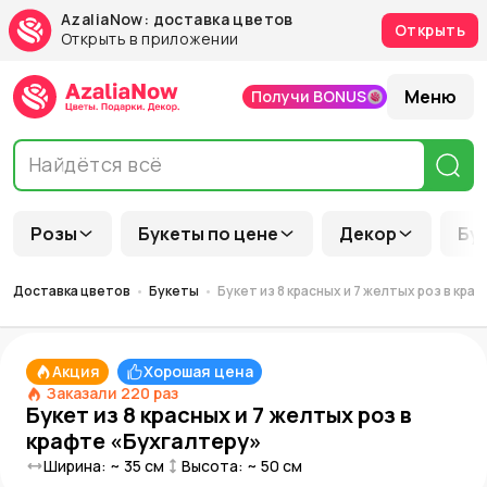
AzaliaNow: доставка цветов
Открыть
Открыть в приложении
Меню
Получи BONUS
Розы
Букеты по цене
Декор
Бу
Доставка цветов
Букеты
Букет из 8 красных и 7 желтых роз в кр
Акция
Хорошая цена
Заказали
220
раз
Букет из 8 красных и 7 желтых роз в
крафте «Бухгалтеру»
Ширина: ~
35
см
Высота: ~
50
см