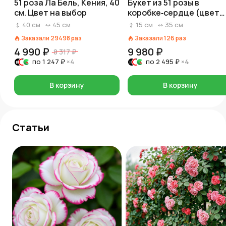
51 роза Ла Бель, Кения, 40
Букет из 51 розы в
см. Цвет на выбор
коробке‑сердце (цвет
роз и коробки на выбор:
40
см
45
см
15
см
35
см
красный/розовый/белы
Заказали
29498
раз
Заказали
126
раз
4 990 ₽
9 980 ₽
8 317 ₽
по
1 247 ₽
×4
по
2 495 ₽
×4
В корзину
В корзину
Статьи