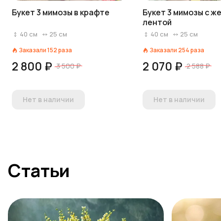
Букет 3 мимозы в крафте
Букет 3 мимозы с ж
лентой
40
см
25
см
40
см
25
см
Заказали
152
раза
Заказали
254
раза
2 800 ₽
2 070 ₽
3 500 ₽
2 588 ₽
Нет в наличии
Нет в наличии
Статьи