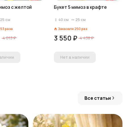
мимоз с желтой
Букет 5 мимоз в крафте
25
см
40
см
25
см
153
раза
Заказали
250
раз
₽
3 550 ₽
4 013 ₽
4 438 ₽
наличии
Нет в наличии
Все статьи