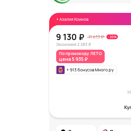
+
Азалия Коинов
9 130 ₽
11 413 ₽
-
20
%
Экономия
2 283 ₽
По промокоду
ЛЕТО
цена
5 935 ₽
+
913
бонусов
Много.ру
Н
Ку