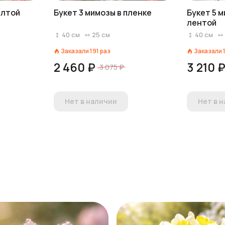
елтой
Букет 3 мимозы в пленке
Букет 5 
лентой
40
см
25
см
40
см
Заказали
191
раз
Заказали
2 460 ₽
3 210 
3 075 ₽
Нет в наличии
Нет в 