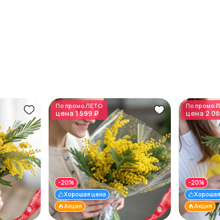
По промо
ЛЕТО
По промо
Л
цена
1 599 ₽
цена
2 08
-20%
-20%
Хорошая цена
Хорошая
Акция
Акция