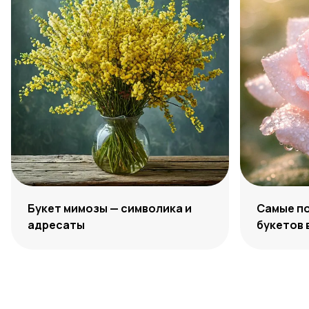
Букет мимозы — символика и
Самые по
адресаты
букетов 
выбираю