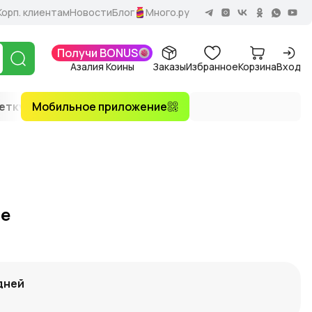
Корп. клиентам
Новости
Блог
Много.ру
Получи BONUS
Азалия Коины
Заказы
Избранное
Корзина
Вход
етку
Мобильное приложение
VIP букеты
По количеству
По 
те
дней