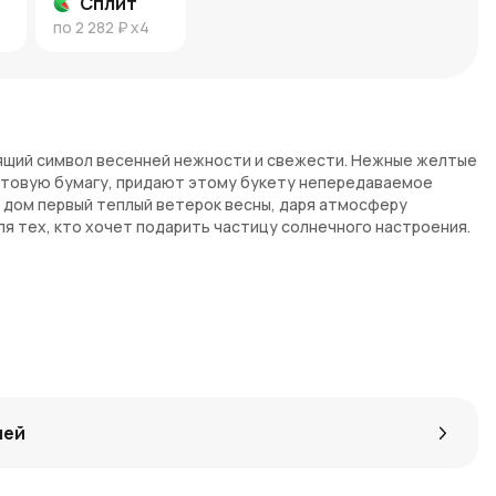
Сплит
по
2 282 ₽
x4
тоящий символ весенней нежности и свежести. Нежные желтые
афтовую бумагу, придают этому букету непередаваемое
ш дом первый теплый ветерок весны, даря атмосферу
ля тех, кто хочет подарить частицу солнечного настроения.
к мимозы выглядит естественно и изысканно, привнося
овка придает букету стильный и современный вид, идеально
егким, приятным ароматом, который не перегружает, а
лей
станет отличным выбором для поздравлений с любым
, 8 марта или просто знак симпатии.