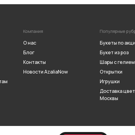
Компания
Популярные руб
О нас
Букеты по акц
Блог
Букет из роз
Контакты
Шары с гелием
Новости AzaliaNow
Открытки
там
Игрушки
Доставка цвет
Москвы