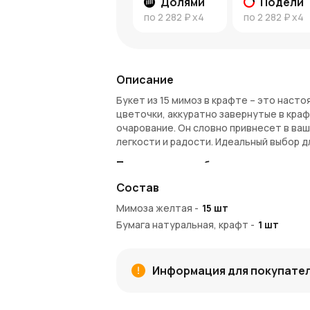
Долями
Подели
по
2 282 ₽
x4
по
2 282 ₽
x4
Описание
Букет из 15 мимоз в крафте – это нас
цветочки, аккуратно завернутые в кр
очарование. Он словно привнесет в ва
легкости и радости. Идеальный выбор д
Преимущества букета
Состав
Природная красота
: Каждый цвето
атмосферу уюта.
Мимоза желтая
-
15
шт
Уникальный стиль
: Крафтовая упак
Бумага натуральная, крафт
-
1
шт
сочетаясь с его нежностью.
Легкий аромат
: Мимозы обладают л
только создает атмосферу уюта.
Информация для покупате
Прекрасный подарок
: Этот букет 
праздником, будь то день влюбленных
Кому купить