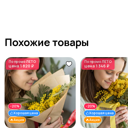
Похожие товары
По промо
ЛЕТО
По промо
ЛЕТО
цена
1 820 ₽
цена
1 346 ₽
-20%
-20%
Хорошая цена
Хорошая цена
Акция
Акция