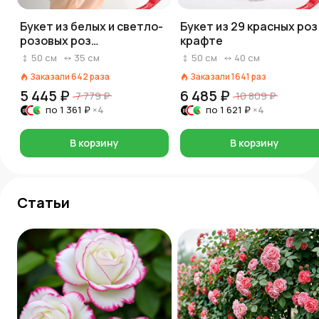
Букет из белых и светло-
Букет из 29 красных роз
розовых роз
крафте
«Прикосновение»
50
см
35
см
50
см
40
см
Заказали
642
раза
Заказали
1641
раз
5 445 ₽
6 485 ₽
7 779 ₽
10 809 ₽
по
1 361 ₽
×4
по
1 621 ₽
×4
В корзину
В корзину
Статьи