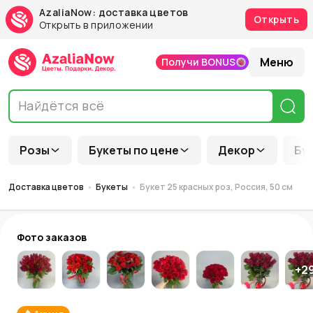
AzaliaNow: доставка цветов
Открыть
Открыть в приложении
Меню
Получи BONUS
Розы
Букеты по цене
Декор
Бу
Доставка цветов
Букеты
Букет 25 красных роз, Россия, 50 см
Фото заказов
+
2