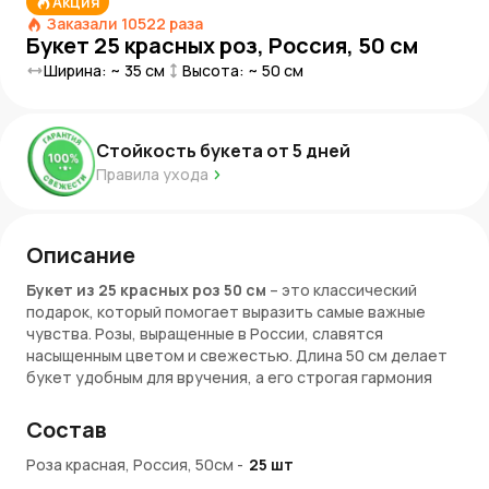
Акция
Заказали
10522
раза
Букет 25 красных роз, Россия, 50 см
Ширина: ~
35
см
Высота: ~
50
см
Стойкость букета от
5
дней
Правила ухода
Описание
Букет из 25 красных роз 50 см
– это классический
подарок, который помогает выразить самые важные
чувства. Розы, выращенные в России, славятся
насыщенным цветом и свежестью. Длина 50 см делает
букет удобным для вручения, а его строгая гармония
подчёркивает значимость момента.
Состав
Этот букет подойдёт для множества поводов:
поздравления с праздником, признания в чувствах или
Роза красная, Россия, 50см
-
25
шт
просто жеста внимания. Красные розы всегда