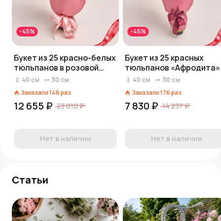
-45%
-45%
Букет из 25 красно-белых
Букет из 25 красных
тюльпанов в розовой
тюльпанов «Афродита»
бумаге
40
см
30
см
40
см
30
см
Заказали
146
раз
Заказали
176
раз
12 655 ₽
7 830 ₽
23 010 ₽
14 237 ₽
Нет в наличии
Нет в наличии
Статьи