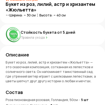
Букет из роз, лилий, астр и хризантем
«Жюльетта»
Ширина: ~
30
см
Высота: ~
40
см
Стойкость букета от
5
дней
Правила ухода
Описание
Букет из роз, лилий, астр и хризантем «Жюльетта» —
это сказочная композиция, сотканная из лепестков и
солнечного света. Он напоминает таинственный сад,
где утренний ветер играет с шелковыми лепестками, а
цветы шепчут друг другу истории о любви и мечтах.
Розы наполняют букет романтикой, лилии придают
изящество, астры искрятся словно звезды, а хризантемы
Состав
добавляют ему легкости и свежести. Это букет,
который несет в себе дыхание волшебства.
Роза пионовидная розовая, Голландия, 50см
-
5
шт