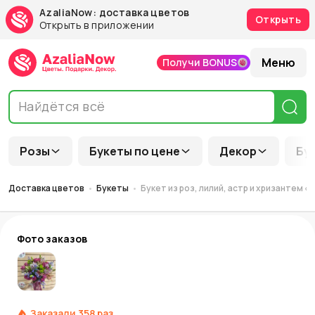
AzaliaNow: доставка цветов
Открыть
Открыть в приложении
Меню
Получи BONUS
Розы
Букеты по цене
Декор
Бу
Доставка цветов
Букеты
Букет из роз, лилий, астр и хризантем 
Фото заказов
Заказали
358
раз