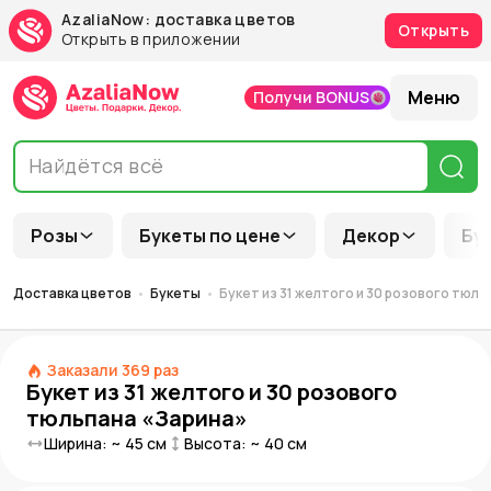
AzaliaNow: доставка цветов
Открыть
Открыть в приложении
Меню
Получи BONUS
Розы
Букеты по цене
Декор
Бу
Доставка цветов
Букеты
Букет из 31 желтого и 30 розового тюль
Заказали
369
раз
Букет из 31 желтого и 30 розового
тюльпана «Зарина»
Ширина: ~
45
см
Высота: ~
40
см