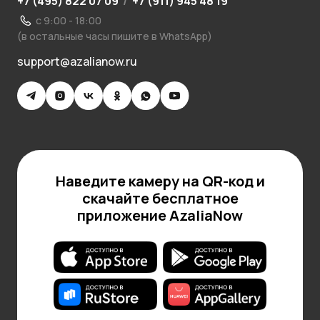
+7 (495) 822 07 09
/
+7 (911) 945 48 19
с 9:00 - 18:00
(в остальные часы пишите в WhatsApp)
support@azalianow.ru
Наведите камеру на QR-код и
скачайте бесплатное
приложение AzaliaNow