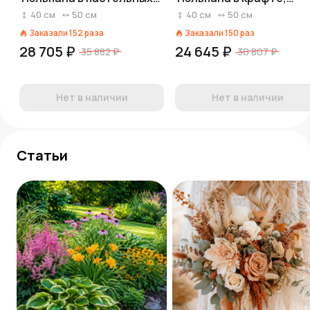
оттенках, Голландия
Россия
40
см
50
см
40
см
50
см
Заказали
152
раза
Заказали
150
раз
28 705 ₽
24 645 ₽
35 882 ₽
30 807 ₽
Нет в наличии
Нет в наличии
Статьи