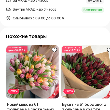
За МКАД - до 3 часов
от 425 ₽
Внутри МКАД - до 3 часов
Бесплатно
Самовывоз с 09:00 до 00:00 ч
Похожие товары
По промо
ЛЕТО
По промо
ЛЕТО
цена
18 658 ₽
цена
16 019 ₽
-20%
-20%
Яркий микс из 61
Букет из 61 бордового
тюльпана в пастельных
тюльпана в крафте,