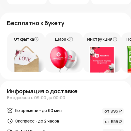
принесет тепло, улыбки и ощущение чуда.
Бесплатно к букету
Открытка
Шарик
Инструкция
П
Информация о доставке
Ежедневно с 09:00 до 00:00
Ко времени - до 60 мин
от 995 ₽
Экспресс - до 2 часов
от 555 ₽