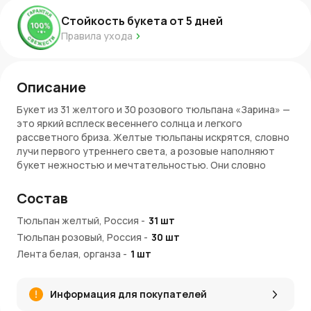
Стойкость букета от
5
дней
Правила ухода
Описание
Букет из 31 желтого и 30 розового тюльпана «Зарина» —
это яркий всплеск весеннего солнца и легкого
рассветного бриза. Желтые тюльпаны искрятся, словно
лучи первого утреннего света, а розовые наполняют
букет нежностью и мечтательностью. Они словно
рассказывают историю о теплых днях, когда воздух
наполнен свежестью, а сердце — радостью. Этот букет
Состав
несет в себе свет, гармонию и ощущение настоящего
весеннего чуда.
Тюльпан желтый, Россия
-
31
шт
Тюльпан розовый, Россия
-
30
шт
Преимущества букета
Лента белая, органза
-
1
шт
Жизнерадостный контраст
: Желтые тюльпаны
придают букету солнечную яркость, а розовые —
Информация для покупателей
мягкость и романтичность.
Весенняя свежесть
: Тюльпаны — символ