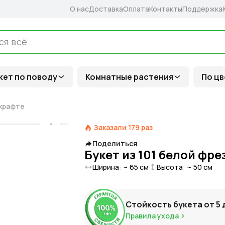
О нас
Доставка
Оплата
Контакты
Поддержка
кет по поводу
Комнатные растения
По цв
 крафте
Заказали
179
раз
Поделиться
Букет из 101 белой фре
Ширина: ~
65
см
Высота: ~
50
см
Стойкость букета от
5
Правила ухода