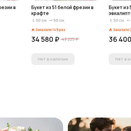
резии в
Букет из 51 белой фрезии в
Букет из 
крафте
эвкалипт
50
см
50
см
50
см
Заказали
149
раз
Заказали
34 580 ₽
36 400
43 225 ₽
Нет в наличии
Нет в 