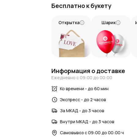
Бесплатно к букету
Подарите сказку с «Букетом из 101 бел
частичку волшебства и создать незаб
этот нежный символ любви и красоты ок
Открытка
Шарик
Этот букет — словно утренний свет, п
словно чудо, воплощенное в каждом ле
Информация о доставке
Ежедневно с 09:00 до 00:00
Ко времени - до 60 мин
Экспресс - до 2 часов
За МКАД - до 3 часов
Внутри МКАД - до 3 часов
Самовывоз с 09:00 до 00:00 ч