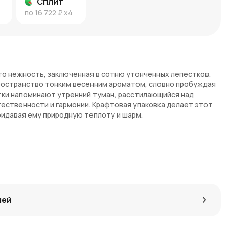
Сплит
по
16 722 ₽
x4
это нежность, заключенная в сотню утонченных лепестков.
ространство тонким весенним ароматом, словно пробуждая
тки напоминают утренний туман, расстилающийся над
тественности и гармонии. Крафтовая упаковка делает этот
идавая ему природную теплоту и шарм.
 Белые фрезии символизируют искренность чувств,
я упаковка подчеркивает естественную красоту цветов,
е фрезий наполняет воздух свежестью и волшебством весны.
лей
подойдет для любого особенного момента, подчеркивая