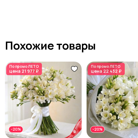
Похожие товары
По промо
ЛЕТО
По промо
ЛЕТО
цена
21 977 ₽
цена
22 432 ₽
-20%
-20%