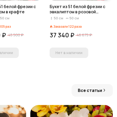
51 белой фрезии с
Букет из 51 белой фрезии с
ом в крафте
эвкалиптом в розовой
пленке
50
см
50
см
50
см
205
раз
Заказали
122
раза
 ₽
37 340 ₽
45 500 ₽
46 675 ₽
наличии
Нет в наличии
Все статьи