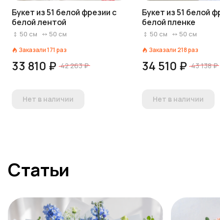
Букет из 51 белой фрезии с
Букет из 51 белой ф
белой лентой
белой пленке
50
см
50
см
50
см
50
см
Заказали
171
раз
Заказали
218
раз
33 810 ₽
34 510 ₽
42 263 ₽
43 138 ₽
Нет в наличии
Нет в наличии
Статьи