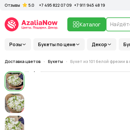
Отзывы
5.0
+7 495 822 07 09
+7 911 945 48 19
Каталог
Розы
Букеты по цене
Декор
Бу
Доставка цветов
Букеты
Букет из 101 белой фрезии в