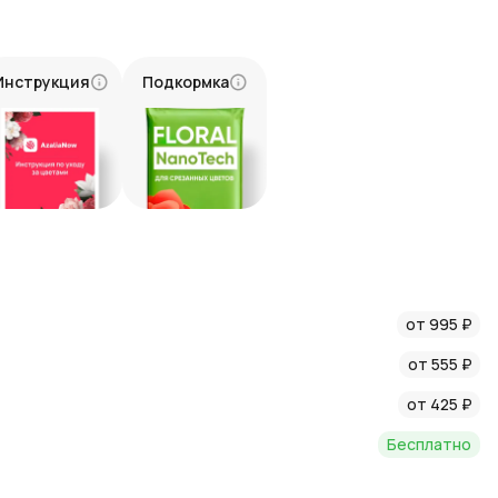
ой фрезии в крафте». Купить букет — значит преподнести
ываемый момент. Мы обеспечим удобную доставку, чтобы
азался в нужное время в нужных руках.
Инструкция
Подкормка
робуждающий мир, словно мелодия весны, звучащая в сердце,
пестке.
от 995 ₽
от 555 ₽
от 425 ₽
Бесплатно