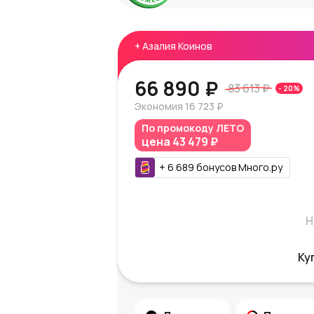
+
Азалия Коинов
66 890 ₽
83 613 ₽
-
20
%
Экономия
16 723 ₽
По промокоду
ЛЕТО
цена
43 479 ₽
+
6 689
бонусов
Много.ру
Н
Ку