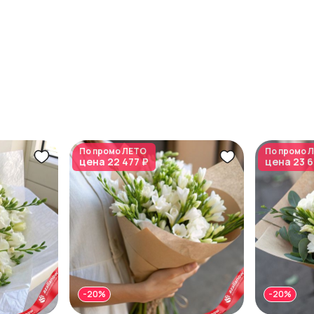
По промо
ЛЕТО
По промо
Л
цена
22 477 ₽
цена
23 
-20%
-20%