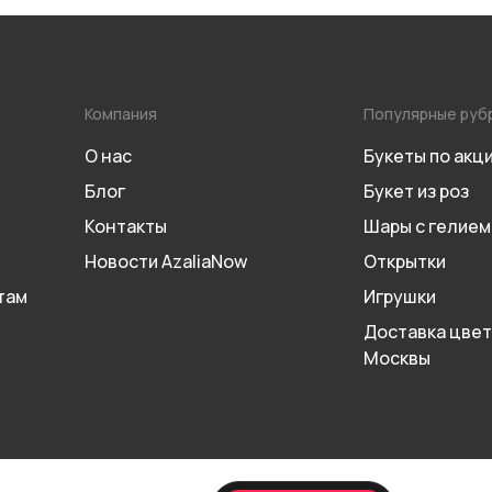
Компания
Популярные руб
О нас
Букеты по акц
Блог
Букет из роз
Контакты
Шары с гелием
Новости AzaliaNow
Открытки
там
Игрушки
Доставка цвет
Москвы