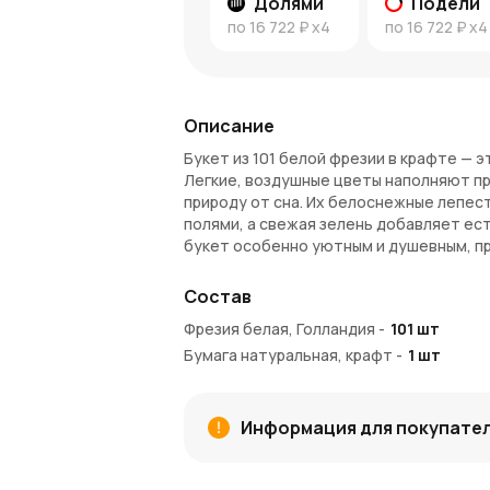
Долями
Подели
по
16 722 ₽
x4
по
16 722 ₽
x4
Описание
Букет из 101 белой фрезии в крафте — 
Легкие, воздушные цветы наполняют п
природу от сна. Их белоснежные лепес
полями, а свежая зелень добавляет ес
букет особенно уютным и душевным, пр
Преимущества букета
Состав
Олицетворение чистоты и любви
:
Фрезия белая, Голландия
-
101
шт
романтику и нежность.
Бумага натуральная, крафт
-
1
шт
Природное очарование
: Крафтова
создавая стильный и теплый образ.
Тонкий аромат
: Легкое благоухани
Информация для покупате
Идеальный подарок
: Такой букет 
глубину ваших эмоций.
Купить букет с доставкой