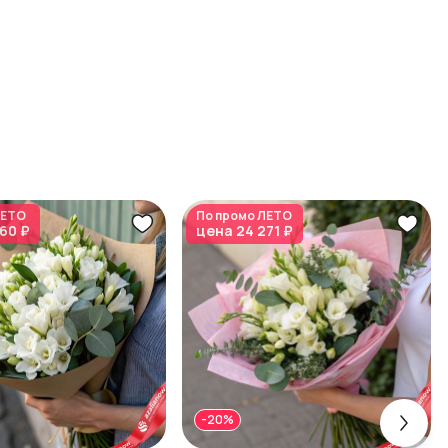
ЕТО
По промо
ЛЕТО
660 ₽
цена
24 271 ₽
-20%