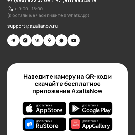
+7 (495) 822 07 09
/
+7 (911) 945 48 19
с 9:00 - 18:00
(в остальные часы пишите в WhatsApp)
support@azalianow.ru
Наведите камеру на QR-код и
скачайте бесплатное
приложение AzaliaNow