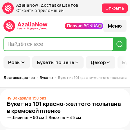
AzaliaNow: доставка цветов
Открыть
Открыть в приложении
Меню
Получи BONUS
Розы
Букеты по цене
Декор
Бу
Доставка цветов
Букеты
Букет из 101 красно-желтого тюльпана 
Заказали
158
раз
Букет из 101 красно-желтого тюльпана
в кремовой пленке
Ширина: ~
50
см
Высота: ~
45
см