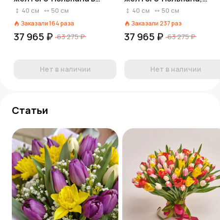
крафте, Россия, 40 см
Россия, 40 см
40
см
50
см
40
см
50
см
Заказали
164
раза
Заказали
237
раз
37 965 ₽
37 965 ₽
63 275 ₽
63 275 ₽
Нет в наличии
Нет в наличии
Статьи