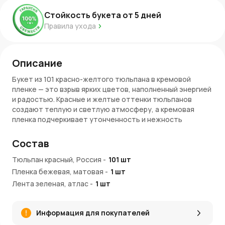
Стойкость букета от
5
дней
Правила ухода
Описание
Букет из 101 красно-желтого тюльпана в кремовой
пленке — это взрыв ярких цветов, наполненный энергией
и радостью. Красные и желтые оттенки тюльпанов
создают теплую и светлую атмосферу, а кремовая
пленка подчеркивает утонченность и нежность
композиции. Пышные бутоны цветов и мягкий оттенок
упаковки делают этот букет не только красивым, но и
Состав
невероятно гармоничным. Такой подарок станет ярким
акцентом в любом празднике или торжестве.
Тюльпан красный, Россия
-
101
шт
Пленка бежевая, матовая
-
1
шт
Символика букета
Лента зеленая, атлас
-
1
шт
Красные тюльпаны символизируют страсть и любовь, а
желтые — радость, счастье и успех. В сочетании эти
Информация для покупателей
цвета олицетворяют гармонию, изобилие и светлые
эмоции. Букет из 101 красно-желтого тюльпана будет