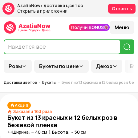
AzaliaNow: доставка цветов
Открыть
Открыть в приложении
Меню
Получи BONUS
Розы
Букеты по цене
Декор
Бу
Доставка цветов
Букеты
Букет из 13 красных и 12 белых роз в бе
Акция
Заказали
163
раза
Букет из 13 красных и 12 белых роз в
бежевой пленке
Ширина: ~
40
см
Высота: ~
50
см