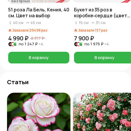
Без промо
51 роза Ла Бель, Кения, 40
Букет из 35 роз в
см. Цвет на выбор
коробке‑сердце (цвет
роз и коробки на выбор:
40
см
45
см
15
см
31
см
красный/розовый/белы
Заказали
29498
раз
Заказали
157
раз
4 990 ₽
7 900 ₽
8 317 ₽
по
1 247 ₽
×4
по
1 975 ₽
×4
В корзину
В корзину
Статьи