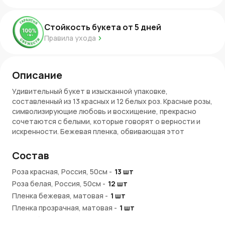
Стойкость букета от
5
дней
Правила ухода
Описание
Удивительный букет в изысканной упаковке,
составленный из 13 красных и 12 белых роз. Красные розы,
символизирующие любовь и восхищение, прекрасно
сочетаются с белыми, которые говорят о верности и
искренности. Бежевая пленка, обвивающая этот
изысканный букет, добавляет ему теплоты и
естественности, подчеркивая красоту каждого цветка.
Состав
Символика красных и белых роз
Роза красная, Россия, 50см
-
13
шт
Роза белая, Россия, 50см
-
12
шт
Красные розы — это символ страсти, любви и глубоких
чувств, а белые розы ассоциируются с чистотой,
Пленка бежевая, матовая
-
1
шт
нежностью и искренностью. Вместе эти цветы создают
Пленка прозрачная, матовая
-
1
шт
удивительный контраст, который подчеркивает как
Лента белая, атлас
-
1
шт