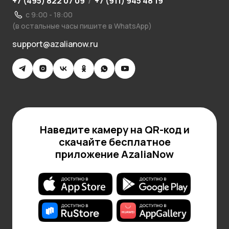
+7 (495) 822 07 09
/
+7 (911) 945 48 19
с 9:00 - 18:00
(в остальные часы пишите в WhatsApp)
support@azalianow.ru
Наведите камеру на QR-код и
скачайте бесплатное
приложение AzaliaNow