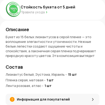
Стойкость букета от
5
дней
Правила ухода
Описание
Букет из 15 белых лизиантусов в серой пленке — это
воплощение элегантности и утонченности. Нежные
белые лепестки создают ощущение чистоты и
спокойствия, а лаконичная серая пленка подчеркивает
природную красоту цветов. Эта композиция выглядит
стильно и сдержанно, как раз для тех случаев, когда
важны искренность и теплота жеста.
Состав
Состав букета, его преимущества и символика
Лизиантус белый, Эустома, Израиль
-
15
шт
Пленка серая, матовая
-
1
шт
15 белых лизиантусов
: символизируют чистоту,
Лента розовая, атлас
искренность и нежность. Их изящные формы
-
1
шт
передают тонкость чувств.
Серая пленка
: современное оформление,
Информация для покупателей
подчеркивающее минимализм и элегантность букета.
Роскошный объем
: 15 цветков создают пышную, но