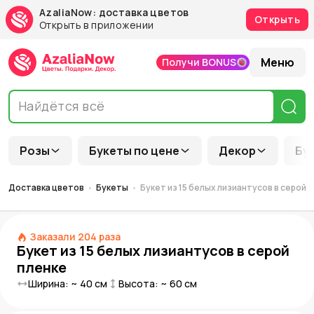
AzaliaNow: доставка цветов
Открыть
Открыть в приложении
Меню
Получи BONUS
Розы
Букеты по цене
Декор
Бу
Доставка цветов
Букеты
Букет из 15 белых лизиантусов в серой 
Заказали
204
раза
Букет из 15 белых лизиантусов в серой
пленке
Ширина: ~
40
см
Высота: ~
60
см