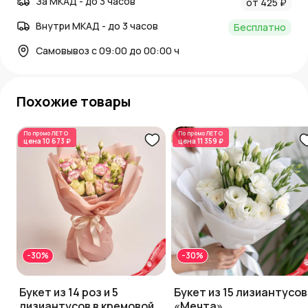
За МКАД - до 3 часов
от 425 ₽
Внутри МКАД - до 3 часов
Бесплатно
Самовывоз с 09:00 до 00:00 ч
Похожие товары
По промо
ЛЕТО
По промо
ЛЕТО
цена
10 673 ₽
цена
11 359 ₽
-30%
-30%
Букет из 14 роз и 5
Букет из 15 лизиантусов
лизиантусов в кремовой
«Мечта»