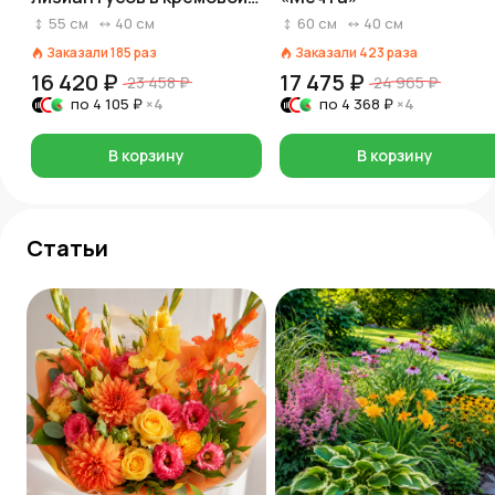
пленке
55
см
40
см
60
см
40
см
Заказали
185
раз
Заказали
423
раза
16 420 ₽
17 475 ₽
23 458 ₽
24 965 ₽
по
4 105 ₽
×4
по
4 368 ₽
×4
В корзину
В корзину
Статьи