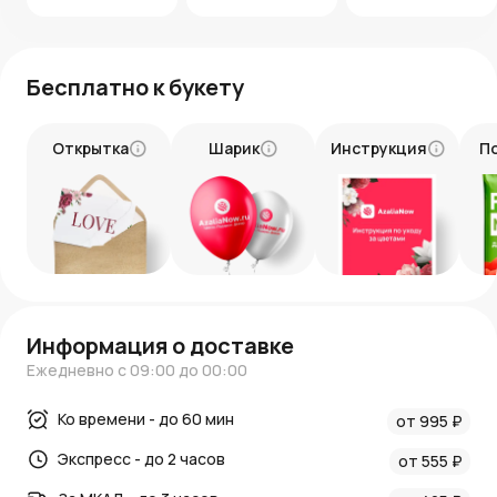
Букет из 15 белых лизиантусов в серой пленке — это
стильный и нежный подарок, который выразит ваши
чувства и оставит незабываемое впечатление.
Оформите заказ в интернет-магазине AzaliaNow прямо
Бесплатно к букету
сейчас, чтобы подарить своим близким частичку
красоты и тепла.
Открытка
Шарик
Инструкция
П
Информация о доставке
Ежедневно с 09:00 до 00:00
Ко времени - до 60 мин
от 995 ₽
Экспресс - до 2 часов
от 555 ₽