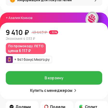
+
Азалия Коинов
9 410 ₽
13 443 ₽
-
30
%
Экономия
4 033 ₽
По промокоду
ЛЕТО
цена
6 117 ₽
+
941
бонус
Много.ру
В корзину
Купить с менеджером
Долями
Подели
Сплит