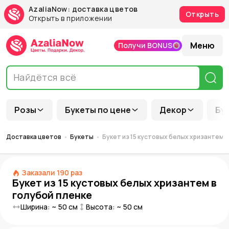
AzaliaNow: доставка цветов
Открыть
Открыть в приложении
Меню
Получи BONUS
Розы
Букеты по цене
Декор
Бу
Доставка цветов
Букеты
Букет из 15 кустовых белых хризантем в
Заказали
190
раз
Букет из 15 кустовых белых хризантем в
голубой пленке
Ширина: ~
50
см
Высота: ~
50
см