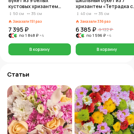
Букет из 9 белых
Школьный букет из 7
кустовых хризантем
хризантем «Тетрадка с
«Алтай», в пленке с
прописью»
50
см
35
см
40
см
35
см
лентой
Заказали
151
раз
Заказали
336
раз
7 395 ₽
6 385 ₽
9 122 ₽
по
1 848 ₽
×4
по
1 596 ₽
×4
В корзину
В корзину
Статьи