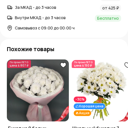
За МКАД - до 3 часов
от 425 ₽
Внутри МКАД - до 3 часов
Бесплатно
Самовывоз с 09:00 до 00:00 ч
Похожие товары
По промо
ЛЕТО
По промо
ЛЕТО
цена
4 807 ₽
цена
4 150 ₽
-30%
Хорошая цена
Акция