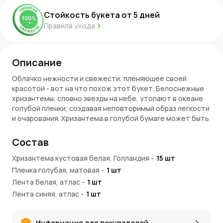
Стойкость букета от
5
дней
Правила ухода
Описание
Облачко нежности и свежести, пленяющее своей
красотой - вот на что похож этот букет. Белоснежные
хризантемы, словно звезды на небе, утопают в океане
голубой пленки, создавая неповторимый образ легкости
и очарования. Хризантема в голубой бумаге может быть
похожа на весеннее небо, на морскую волну, на кусочек
льда или на драгоценный камень... Этот букет словно
Состав
картина природы, где белые цветы ярко контрастируют
с нежным голубым, напоминая о весеннем утре,
Хризантема кустовая белая, Голландия
-
15
шт
наполненном чистотой и вдохновением.
Пленка голубая, матовая
-
1
шт
Лента белая, атлас
-
1
шт
Лента синяя, атлас
-
1
шт
Информация для покупателей