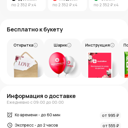
по
2 352 ₽
x4
по
2 352 ₽
x4
по
2 352 ₽
x4
Бесплатно к букету
Открытка
Шарик
Инструкция
П
Информация о доставке
Ежедневно с 09:00 до 00:00
Ко времени - до 60 мин
от 995 ₽
Экспресс - до 2 часов
от 555 ₽