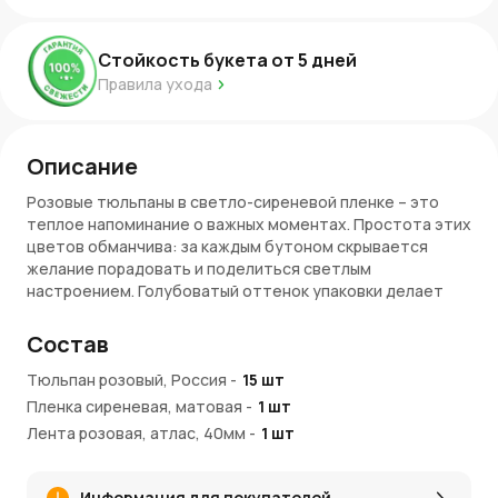
Стойкость букета от
5
дней
Правила ухода
Описание
Розовые тюльпаны в светло-сиреневой пленке – это
теплое напоминание о важных моментах. Простота этих
цветов обманчива: за каждым бутоном скрывается
желание порадовать и поделиться светлым
настроением. Голубоватый оттенок упаковки делает
букет аккуратным и приятным для глаз, а его лёгкий
стиль подходит для любого случая.
Состав
Этот букет станет хорошим выбором, чтобы выразить
Тюльпан розовый, Россия
-
15
шт
внимание и вызвать улыбку.
Пленка сиреневая, матовая
-
1
шт
Что делает букет особенным
Лента розовая, атлас, 40мм
-
1
шт
Элегантное оформление:
светло-сиреневая плёнка
подчёркивает свежесть цветов.
Информация для покупателей