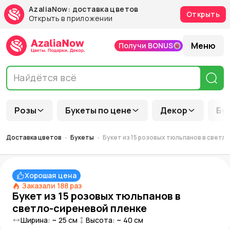
AzaliaNow: доставка цветов
Открыть
Открыть в приложении
Меню
Получи BONUS
Розы
Букеты по цене
Декор
Бу
Доставка цветов
Букеты
Букет из 15 розовых тюльпанов в светл
Хорошая цена
Заказали
188
раз
Букет из 15 розовых тюльпанов в
светло-сиреневой пленке
Ширина: ~
25
см
Высота: ~
40
см