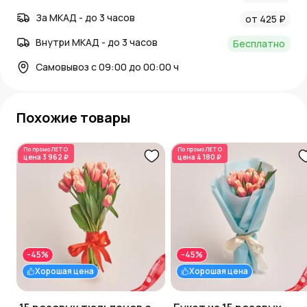
За МКАД - до 3 часов
от 425 ₽
Внутри МКАД - до 3 часов
Бесплатно
Самовывоз с 09:00 до 00:00 ч
Похожие товары
По промо
ЛЕТО
По промо
ЛЕТО
цена
3 962 ₽
цена
4 180 ₽
-45%
-45%
Хорошая цена
Хорошая цена