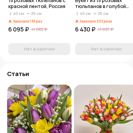
15 розовых тюльпанов с
Букет из 15 розовых
красной лентой, Россия
тюльпанов в голубой
пленке
40
см
25
см
40
см
25
см
Заказали
138
раз
Заказали
233
раза
6 095 ₽
6 430 ₽
11 082 ₽
11 691 ₽
Нет в наличии
Нет в наличии
Статьи