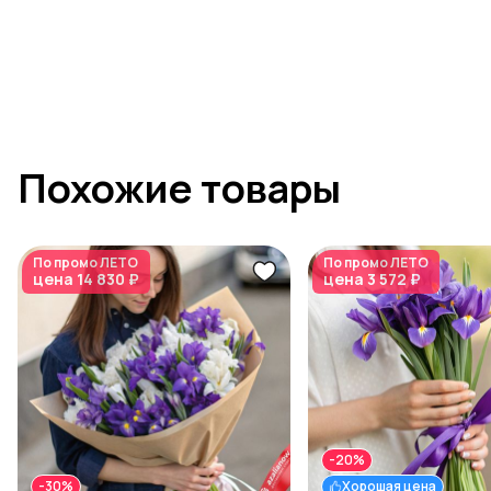
Похожие товары
По промо
ЛЕТО
По промо
ЛЕТО
цена
14 830 ₽
цена
3 572 ₽
-20%
-30%
Хорошая цена