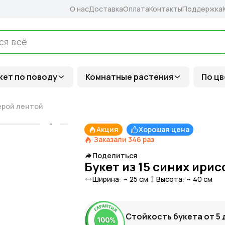
О нас
Доставка
Оплата
Контакты
Поддержка
кет по поводу
Комнатные растения
По цв
серой лентой
Акция
Хорошая цена
Заказали
346
раз
Поделиться
Букет из 15 синих ирис
Ширина: ~
25
см
Высота: ~
40
см
Стойкость букета от
5