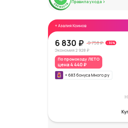
Правила ухода
+
Азалия Коинов
6 830 ₽
9 758 ₽
-
30
%
Экономия
2 928 ₽
По промокоду
ЛЕТО
цена
4 440 ₽
+
683
бонуса
Много.ру
Н
Ку