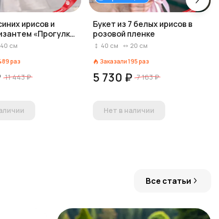
синих ирисов и
Букет из 7 белых ирисов в
изантем «Прогулка
розовой пленке
40
см
40
см
20
см
489
раз
Заказали
195
раз
₽
5 730 ₽
11 443 ₽
7 163 ₽
наличии
Нет в наличии
Все статьи