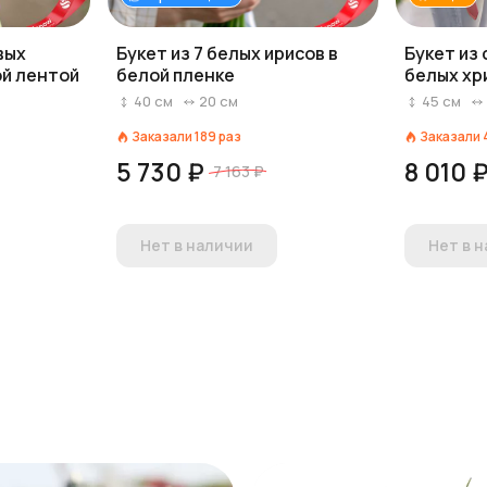
вых
Букет из 7 белых ирисов в
Букет из 
ой лентой
белой пленке
белых хр
весны»
40
см
20
см
45
см
Заказали
189
раз
Заказали
5 730 ₽
8 010 
7 163 ₽
Нет в наличии
Нет в 