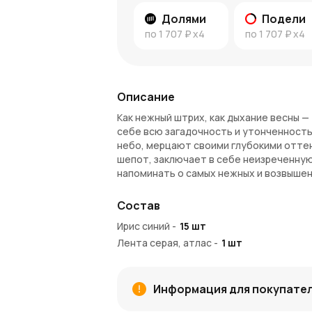
Долями
Подели
по
1 707 ₽
x4
по
1 707 ₽
x4
Описание
Как нежный штрих, как дыхание весны — 
себе всю загадочность и утонченность 
небо, мерцают своими глубокими оттен
шепот, заключает в себе неизреченную 
напоминать о самых нежных и возвышен
Особенности пышного букета
Состав
Цветовая палитра
— глубокие синие
Ирис синий
-
15
шт
особую утонченность.
Лента серая, атлас
-
1
шт
Символика ирисов
— ирисы символи
Изысканность и сдержанность
— б
О заказе и доставке
Информация для покупате
Заказать букет из 15 синих ирисов с с