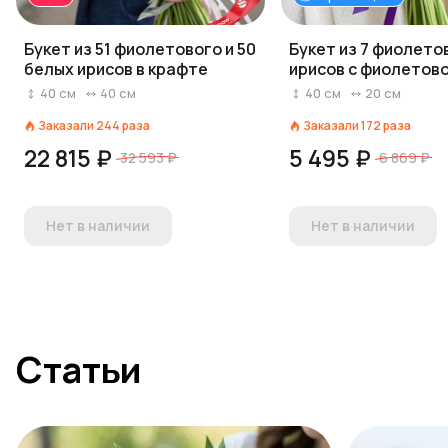
Букет из 51 фиолетового и 50
Букет из 7 фиолето
белых ирисов в крафте
ирисов с фиолетов
40
см
40
см
40
см
20
см
Заказали
244
раза
Заказали
172
раза
22 815 ₽
5 495 ₽
32 593 ₽
6 869 ₽
Нет в наличии
Нет в наличии
Статьи