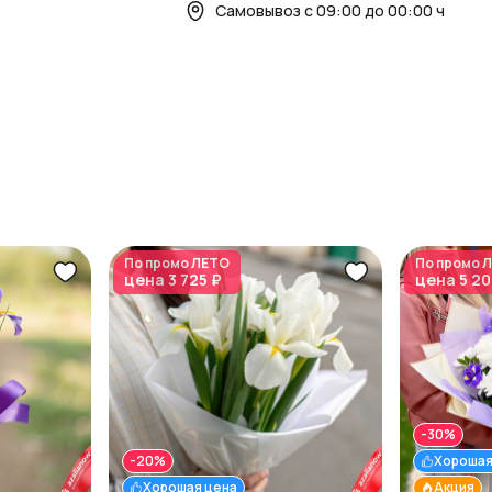
Самовывоз с 09:00 до 00:00 ч
По промо
ЛЕТО
По промо
Л
цена
3 725 ₽
цена
5 20
-30%
-20%
Хорошая
Хорошая цена
Акция