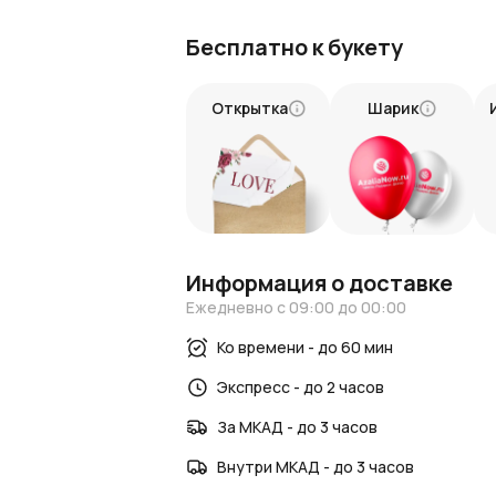
красивый букет на сайте AzaliaNow. М
гарантируя, что ваш букет прибудет в 
Бесплатно к букету
Подарите цветы и эмоции
Открытка
Шарик
Букет из синих ирисов — это целая па
прекрасных синих ирисов. Подарите св
вдохновения, выбрав этот стильный бу
Не упустите шанс порадовать тех, кого
каждый лепесток несет радость и тепл
Информация о доставке
Ежедневно с 09:00 до 00:00
Ко времени - до 60 мин
Экспресс - до 2 часов
За МКАД - до 3 часов
Внутри МКАД - до 3 часов