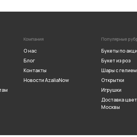
Компания
Популярные руб
О нас
Букеты по акц
Блог
Букет из роз
Контакты
Шары с гелием
Новости AzaliaNow
Открытки
там
Игрушки
Доставка цвет
Москвы