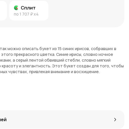
Сплит
по
1 707 ₽
x4
так можно описать букет из 15 синих ирисов, собравших в
этого прекрасного цветка. Синие ирисы, словно ночное
ками, а серый лентой обвивший стебли, словно мягкий
красоту и элегантность. Этот букет создан для того, чтобы
ных чувствах, привлекая внимание и восхищение.
 оттенки ирисов и элегантная серая лента придают букету
зируют верность, надежду и вдохновение.
укет выглядит сдержанно и элегантно.
лей
ерой лентой очень просто — достаточно выбрать этот