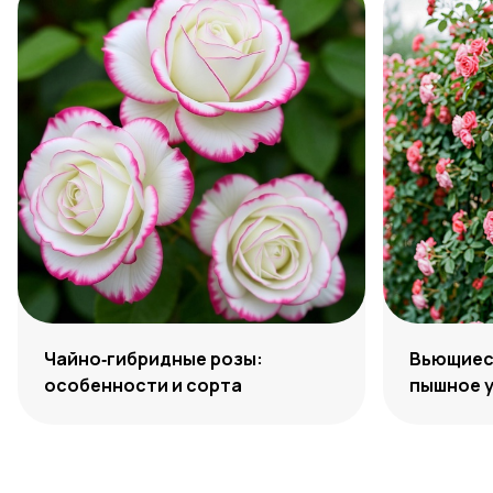
Чайно‑гибридные розы:
Вьющиеся
особенности и сорта
пышное 