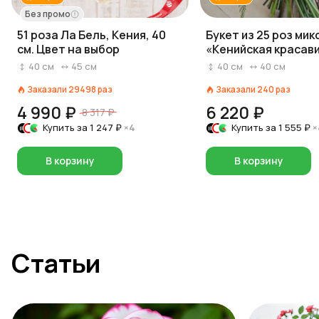
Без промо
51 роза Ла Бель, Кения, 40
Букет из 25 роз мик
см. Цвет на выбор
«Кенийская красави
см
40
см
45
см
40
см
40
см
Заказали
29498
раз
Заказали
240
раз
4 990 ₽
6 220 ₽
8 317 ₽
Купить за
1 247 ₽
×4
Купить за
1 555 ₽
×
В корзину
В корзину
Статьи