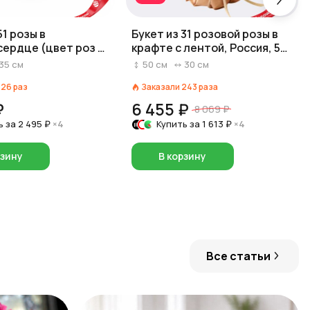
51 розы в
Букет из 31 розовой розы в
сердце (цвет роз и
крафте с лентой, Россия, 50
на выбор: красный/
см
35
см
50
см
30
см
белый)
126
раз
Заказали
243
раза
₽
6 455 ₽
8 069 ₽
ь за
2 495 ₽
×4
Купить за
1 613 ₽
×4
рзину
В корзину
Все статьи