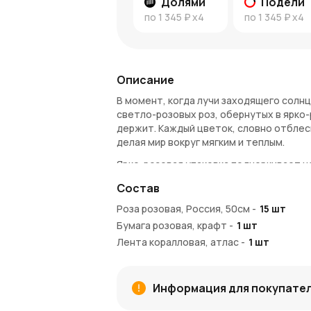
Долями
Подели
по
1 345 ₽
x4
по
1 345 ₽
x4
Описание
В момент, когда лучи заходящего солнц
светло-розовых роз, обернутых в ярко-
держит. Каждый цветок, словно отблеск
делая мир вокруг мягким и теплым.
Ярко-розовая упаковка подчеркивает н
нежность. Этот букет словно приглашае
Состав
мелодия тишины и любви.
Роза розовая, Россия, 50см
-
15
шт
Откройте для себя мир светло-р
Бумага розовая, крафт
-
1
шт
Светло-розовые розы — это символ мяг
Лента коралловая, атлас
-
1
шт
моментов, когда нужно выразить тонкие
букет становится ярким и выразительн
эмоции.
Информация для покупате
Почему стоит выбрать этот буке