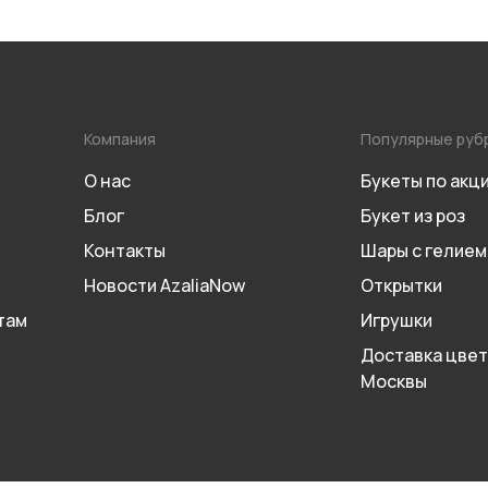
Компания
Популярные руб
О нас
Букеты по акц
Блог
Букет из роз
Контакты
Шары с гелием
Новости AzaliaNow
Открытки
там
Игрушки
Доставка цвет
Москвы