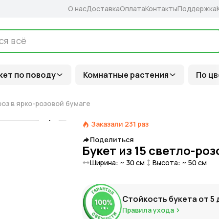
О нас
Доставка
Оплата
Контакты
Поддержка
кет по поводу
Комнатные растения
По цв
роз в ярко-розовой бумаге
Заказали
231
раз
Поделиться
Букет из 15 светло-ро
Ширина: ~
30
см
Высота: ~
50
см
Стойкость букета от
5
Правила ухода