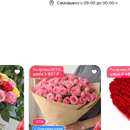
Самовывоз с 09:00 до 00:00 ч
По промо
ЛЕТО
По промо
Л
цена
4 807 ₽
цена
6 48
-20%
Хорошая цена