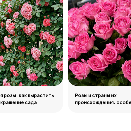
 розы: как вырастить
Розы и страны их
украшение сада
происхождения: особе
отличия