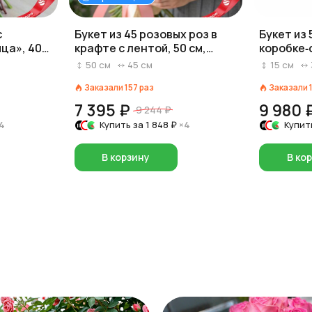
с
Букет из 45 розовых роз в
Букет из 
ца», 40
крафте с лентой, 50 см,
коробке‑
Россия
коробки 
50
см
45
см
15
см
розовый/
Заказали
157
раз
Заказали
7 395 ₽
9 980 
9 244 ₽
4
Купить за
1 848 ₽
×4
Купит
В корзину
В ко