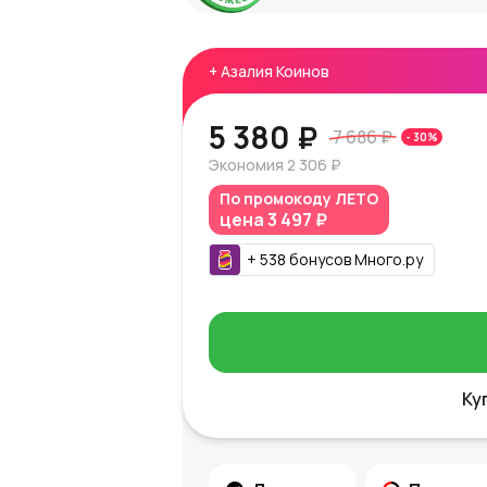
+
Азалия Коинов
5 380 ₽
7 686 ₽
-
30
%
Экономия
2 306 ₽
По промокоду
ЛЕТО
цена
3 497 ₽
+
538
бонусов
Много.ру
Ку