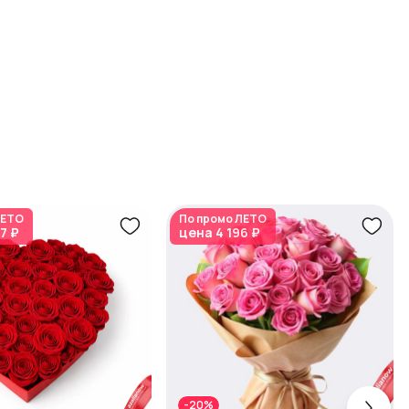
ЕТО
По промо
ЛЕТО
7 ₽
цена
4 196 ₽
-20%