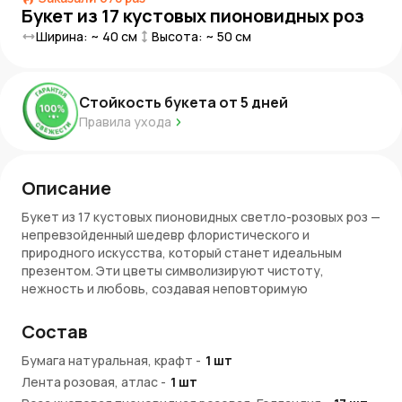
Букет из 17 кустовых пионовидных роз
Ширина: ~
40
см
Высота: ~
50
см
Стойкость букета от
5
дней
Правила ухода
Описание
Букет из 17 кустовых пионовидных светло-розовых роз —
непревзойденный шедевр флористического и
природного искусства, который станет идеальным
презентом. Эти цветы символизируют чистоту,
нежность и любовь, создавая неповторимую
атмосферу праздника, семейной гармонии, романтики и
радости.
Состав
Элегантный дуэт
Бумага натуральная, крафт
-
1
шт
Лента розовая, атлас
-
1
шт
В составе этого очаровательного букета - розы