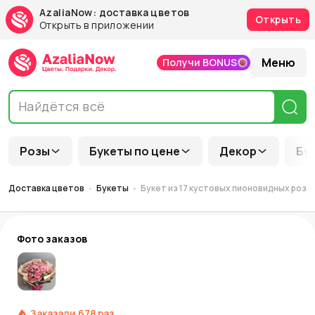
AzaliaNow: доставка цветов
Открыть
Открыть в приложении
Меню
Получи BONUS
Розы
Букеты по цене
Декор
Бу
Доставка цветов
Букеты
Букет из 17 кустовых пионовидных роз
Фото заказов
Заказали
678
раз