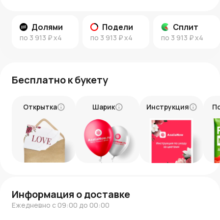
в Москве позволит вам приятно порадовать своих
близких, членов семьи, любимых, даже находясь на
расстоянии.
Долями
Подели
Сплит
по
3 913 ₽
x4
по
3 913 ₽
x4
по
3 913 ₽
x4
Бесплатно к букету
Открытка
Шарик
Инструкция
П
Информация о доставке
Ежедневно с 09:00 до 00:00