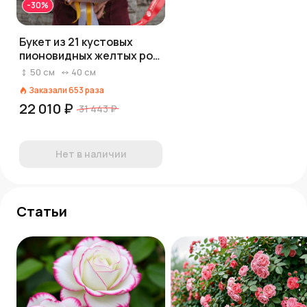
-30%
Букет из 21 кустовых
пионовидных желтых роз
в пленке
50
см
40
см
Заказали
653
раза
22 010 ₽
31 443 ₽
Нет в наличии
Статьи