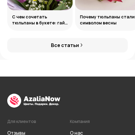
С чем сочетать
Почему тюльпаны стали
тюльпаны в букете: гайд
символом весны
по созданию
гармоничных ансамблей
Все статьи
Для клиентов
Компания
Отзывы
О нас