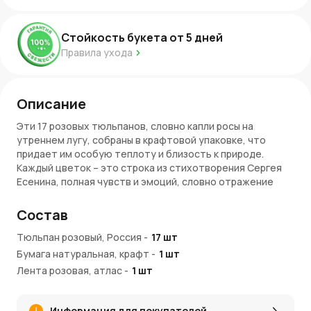
Стойкость букета от
5
дней
Правила ухода
Описание
Эти 17 розовых тюльпанов, словно капли росы на
утреннем лугу, собраны в крафтовой упаковке, что
придает им особую теплоту и близость к природе.
Каждый цветок – это строка из стихотворения Сергея
Есенина, полная чувств и эмоций, словно отражение
заката на водной глади озера.
Состав
Почему выбирают нас:
Тюльпан розовый, Россия
-
17
шт
Мы знаем, что красота – это не просто качественно
Бумага натуральная, крафт
-
1
шт
оформленный букет, а состояние души.
Лента розовая, атлас
Каждая наша копозиция создается с любовью и
-
1
шт
вниманием к мелочам.
Свежесть цветов, мастерство флористов и наша
Информация для покупателей