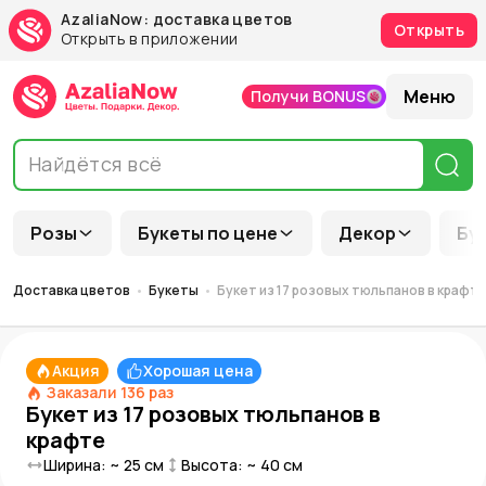
AzaliaNow: доставка цветов
Открыть
Открыть в приложении
Меню
Получи BONUS
Розы
Букеты по цене
Декор
Бу
Доставка цветов
Букеты
Букет из 17 розовых тюльпанов в крафт
Акция
Хорошая цена
Заказали
136
раз
Букет из 17 розовых тюльпанов в
крафте
Ширина: ~
25
см
Высота: ~
40
см