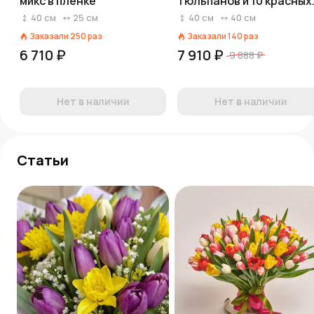
микс в пленке
тюльпанов и 10 красных
гвоздик в красной бума
40
см
25
см
40
см
40
см
с лентой
Заказали
250
раз
Заказали
140
раз
6 710 ₽
7 910 ₽
9 888 ₽
Нет в наличии
Нет в наличии
Статьи