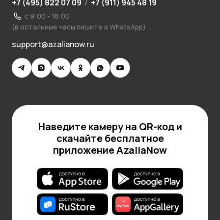
+7 (495) 822 07 09
/
+7 (911) 945 48 19
с 9:00 - 18:00
(в остальные часы пишите в WhatsApp)
support@azalianow.ru
Наведите камеру на QR-код и
скачайте бесплатное
приложение AzaliaNow