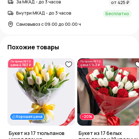
За МКАД - до 3 часов
от 425 ₽
Внутри МКАД - до 3 часов
Бесплатно
Самовывоз с 09:00 до 00:00 ч
Похожие товары
По промо
ЛЕТО
По промо
ЛЕТО
цена
4 362 ₽
цена
5 142 ₽
Хорошая цена
-20%
Букет из 17 тюльпанов
Букет из 17 белых