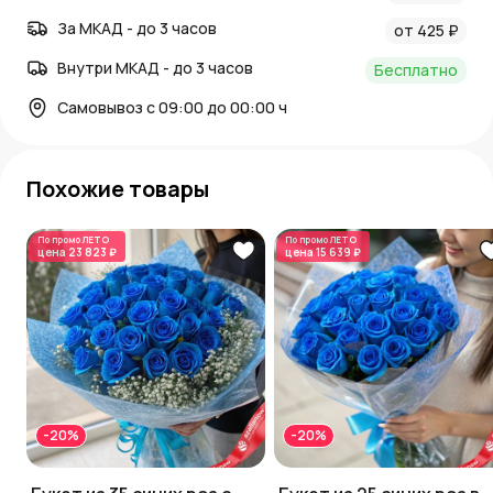
За МКАД - до 3 часов
от 425 ₽
Внутри МКАД - до 3 часов
Бесплатно
Самовывоз с 09:00 до 00:00 ч
Похожие товары
По промо
ЛЕТО
По промо
ЛЕТО
цена
23 823 ₽
цена
15 639 ₽
-20%
-20%