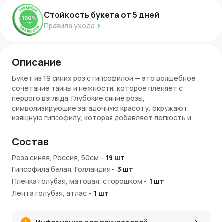
Стойкость букета от
5
дней
Правила ухода
Описание
Букет из 19 синих роз с гипсофилой — это волшебное
сочетание тайны и нежности, которое пленяет с
первого взгляда. Глубокие синие розы,
символизирующие загадочную красоту, окружают
изящную гипсофилу, которая добавляет легкость и
воздушность в композицию. Этот букет как будто
уносит в мир мечтаний, где каждый цветок наполнен
Состав
глубоким смыслом.
Роза синяя, Россия, 50см
-
19
шт
Особенности
Гипсофила белая, Голландия
-
3
шт
19 синих роз
— олицетворяют восхищение, любовь и
Пленка голубая, матовая, с горошком
-
1
шт
загадку.
Лента голубая, атлас
-
1
шт
Гипсофила
— нежно обвивает стебли, придавая
композиции воздушность и утонченность.
Пленка
— подчеркивает элегантность букета,
Информация для покупателей