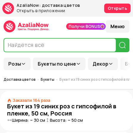
AzaliaNow: доставка цветов
Открыть
Открыть в приложении
Меню
Получи BONUS
Розы
Букеты по цене
Декор
Бу
Доставка цветов
Букеты
Букет из 19 синих роз с гипсофилой в пле
Заказали
164
раза
Букет из 19 синих роз с гипсофилой в
пленке, 50 см, Россия
Ширина: ~
30
см
Высота: ~
50
см