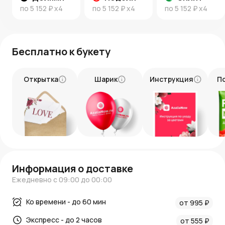
по
5 152 ₽
x4
по
5 152 ₽
x4
по
5 152 ₽
x4
Бесплатно к букету
Открытка
Шарик
Инструкция
П
Информация о доставке
Ежедневно с 09:00 до 00:00
Ко времени - до 60 мин
от 995 ₽
Экспресс - до 2 часов
от 555 ₽