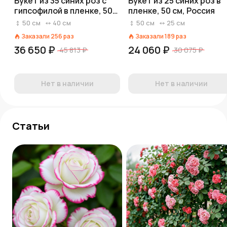
Букет из 35 синих роз с
Букет из 25 синих роз в
гипсофилой в пленке, 50
пленке, 50 см, Россия
см, Россия
50
см
40
см
50
см
25
см
Заказали
256
раз
Заказали
189
раз
36 650 ₽
24 060 ₽
45 813 ₽
30 075 ₽
Нет в наличии
Нет в наличии
Статьи