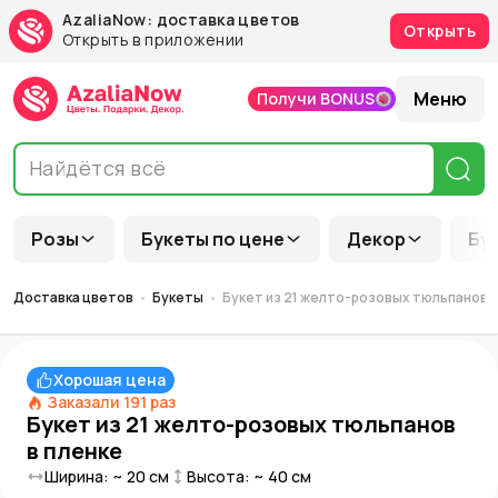
AzaliaNow: доставка цветов
Открыть
Открыть в приложении
Меню
Получи BONUS
Розы
Букеты по цене
Декор
Бу
Доставка цветов
Букеты
Букет из 21 желто-розовых тюльпанов в
Хорошая цена
Заказали
191
раз
Букет из 21 желто-розовых тюльпанов
в пленке
Ширина: ~
20
см
Высота: ~
40
см