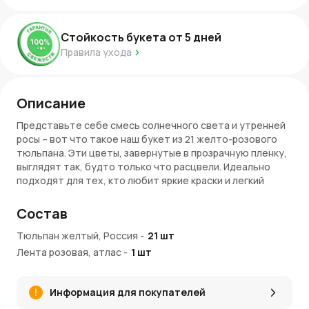
Стойкость букета от
5
дней
Правила ухода
Описание
Представьте себе смесь солнечного света и утренней
росы – вот что такое наш букет из 21 желто-розового
тюльпана. Эти цветы, завернутые в прозрачную пленку,
выглядят так, будто только что расцвели. Идеально
подходят для тех, кто любит яркие краски и легкий
стиль.
Состав
Что означает такая цветовая гамма
Тюльпан желтый, Россия
-
21
шт
Желто-розовые тюльпаны – это настоящая весна в
Лента розовая, атлас
-
1
шт
миниатюре. Желтый цвет символизирует радость и
тепло, а розовый – нежность и романтику. Вместе они
создают уникальную комбинацию, которая поднимает
Информация для покупателей
настроение и заряжает позитивом.