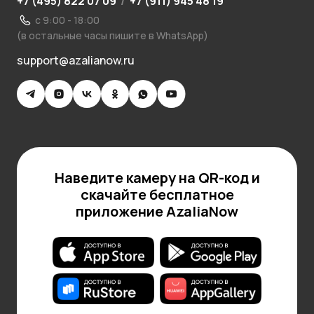
+7 (495) 822 07 09
/
+7 (911) 945 48 19
с 9:00 - 18:00
(в остальные часы пишите в WhatsApp)
support@azalianow.ru
Наведите камеру на QR-код и
скачайте бесплатное
приложение AzaliaNow