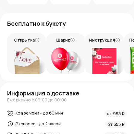
принесет радость и тепло в вашу жизнь.
Бесплатно к букету
Открытка
Шарик
Инструкция
П
Информация о доставке
Ежедневно с 09:00 до 00:00
Ко времени - до 60 мин
от 995 ₽
Экспресс - до 2 часов
от 555 ₽