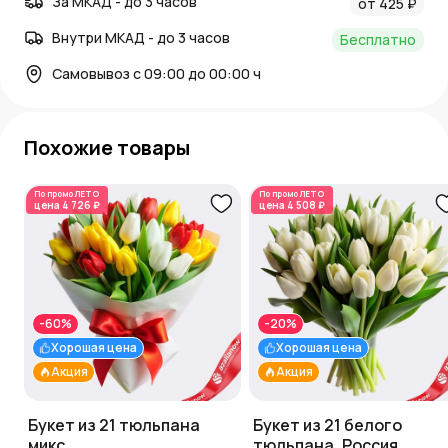
За МКАД - до 3 часов
от 425 ₽
Внутри МКАД - до 3 часов
Бесплатно
Самовывоз с 09:00 до 00:00 ч
Похожие товары
По промо
ЛЕТО
По промо
ЛЕТО
цена
4 726 ₽
цена
4 508 ₽
-60%
-20%
Хорошая цена
Хорошая цена
Акция
Акция
Букет из 21 тюльпана
Букет из 21 белого
микс
тюльпана, Россия