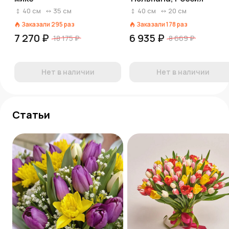
40
см
35
см
40
см
20
см
Заказали
295
раз
Заказали
178
раз
7 270 ₽
6 935 ₽
18 175 ₽
8 669 ₽
Нет в наличии
Нет в наличии
Статьи