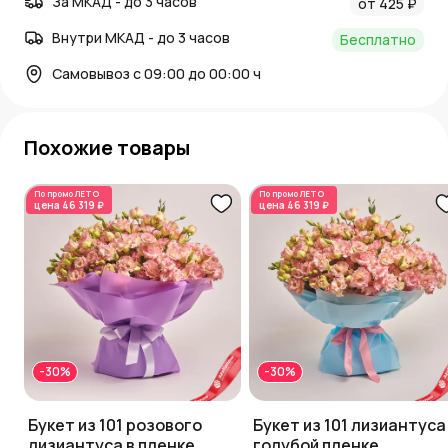
За МКАД - до 3 часов
от 425 ₽
Внутри МКАД - до 3 часов
Бесплатно
Самовывоз с 09:00 до 00:00 ч
Похожие товары
По промо
ЛЕТО
По промо
ЛЕТО
цена
46 319 ₽
цена
46 319 ₽
-30%
-30%
Букет из 101 розового
Букет из 101 лизиантуса
лизиантуса в пленке
голубой пленке