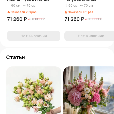
60
см
70
см
60
см
70
см
Заказали
219
раз
Заказали
175
раз
71 260 ₽
71 260 ₽
101 800 ₽
101 800 ₽
Нет в наличии
Нет в наличии
Статьи