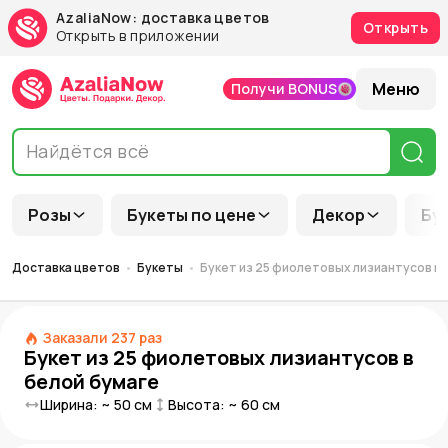
AzaliaNow: доставка цветов
Открыть
Открыть в приложении
Меню
Получи BONUS
Розы
Букеты по цене
Декор
Бу
Доставка цветов
Букеты
Букет из 25 фиолетовых лизиантусов в 
Заказали
237
раз
Букет из 25 фиолетовых лизиантусов в
белой бумаге
Ширина: ~
50
см
Высота: ~
60
см