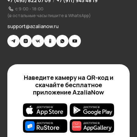
+7 (495) 822 07 09
/
+7 (911) 945 48 19
с 9:00 - 18:00
(в остальные часы пишите в WhatsApp)
support@azalianow.ru
Наведите камеру на QR-код и
скачайте бесплатное
приложение AzaliaNow