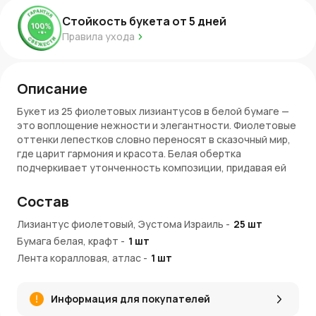
Стойкость букета от
5
дней
Правила ухода
Описание
Букет из 25 фиолетовых лизиантусов в белой бумаге —
это воплощение нежности и элегантности. Фиолетовые
оттенки лепестков словно переносят в сказочный мир,
где царит гармония и красота. Белая обертка
подчеркивает утонченность композиции, придавая ей
воздушность и легкость.
Состав
Преимущества букета
Лизиантус фиолетовый, Эустома Израиль
-
25
шт
Романтичность: Фиолетовые лизиантусы
Бумага белая, крафт
-
1
шт
символизируют глубокие чувства, что делает букет
Лента коралловая, атлас
идеальным подарком для любимого человека.
-
1
шт
Изящество: Нежные лепестки в сочетании с белой
бумагой создают ощущение аристократичности и
Информация для покупателей
волшебной чистоты.
Уникальность: Каждая композиция собирается с