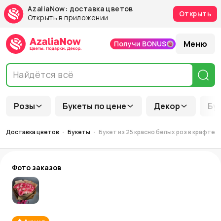
AzaliaNow: доставка цветов
Открыть
Открыть в приложении
Меню
Получи BONUS
Розы
Букеты по цене
Декор
Бу
Доставка цветов
Букеты
Букет из 25 красно белых роз в крафте
Фото заказов