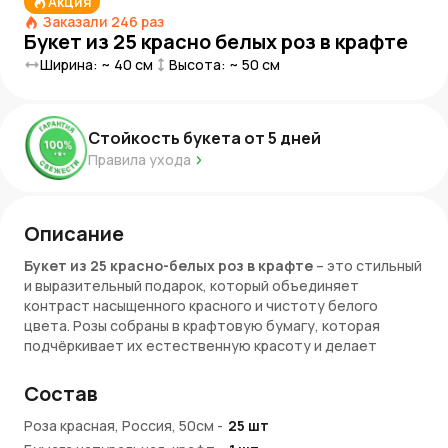
Акция
Заказали
246
раз
Букет из 25 красно белых роз в крафте
Ширина: ~
40
см
Высота: ~
50
см
Стойкость букета от
5
дней
Правила ухода
Описание
Букет из 25 красно-белых роз в крафте
– это стильный
и выразительный подарок, который объединяет
контраст насыщенного красного и чистоту белого
цвета. Розы собраны в крафтовую бумагу, которая
подчёркивает их естественную красоту и делает
композицию лаконичной.
Состав
Такой букет отлично подойдёт для поздравлений,
знаков внимания или выражения благодарности. Яркое
Роза красная, Россия, 50см
-
25
шт
сочетание цветов передаёт искренние эмоции и