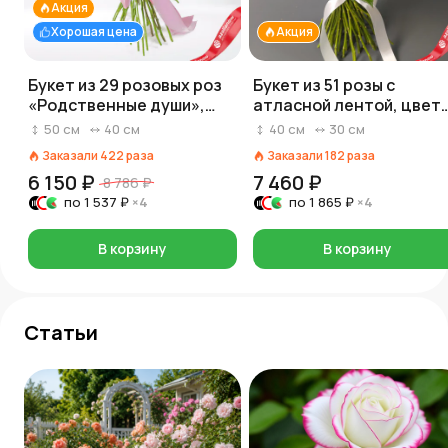
Акция
Хорошая цена
Акция
Букет из 29 розовых роз
Букет из 51 розы с
«Родственные души»,
атласной лентой, цвет
Россия, 50 см
розовый/белый/красны
50
см
40
см
40
см
30
см
на выбор, Россия, 40 см
Заказали
422
раза
Заказали
182
раза
6 150 ₽
7 460 ₽
8 786 ₽
по
1 537 ₽
×4
по
1 865 ₽
×4
В корзину
В корзину
Статьи