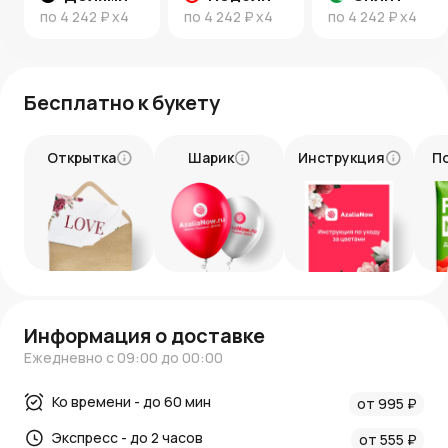
по
4 242 ₽
x4
по
4 242 ₽
x4
по
4 242 ₽
x4
Новости AzaliaNow
Блог о цветах и флористике
.
Бесплатно к букету
Открытка
Шарик
Инструкция
П
Информация о доставке
Ежедневно с 09:00 до 00:00
Ко времени - до 60 мин
от 995 ₽
Экспресс - до 2 часов
от 555 ₽