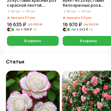
25 кустовых красных роз
Букет из 25 кустовых
с красной лентой,
бело красных роз в
Голландия
крафте с лентой
50
см
35
см
50
см
40
см
Заказали
217
раз
Заказали
212
раз
16 635 ₽
16 970 ₽
23 765 ₽
24 243 ₽
по
4 158 ₽
×4
по
4 242 ₽
×4
В корзину
В корзину
Статьи