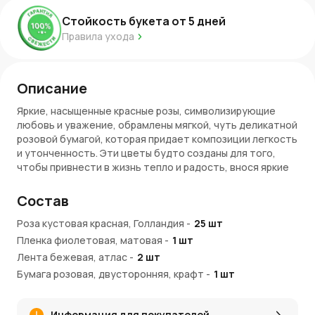
Стойкость букета от
5
дней
Правила ухода
Описание
Яркие, насыщенные красные розы, символизирующие
любовь и уважение, обрамлены мягкой, чуть деликатной
розовой бумагой, которая придает композиции легкость
и утонченность. Эти цветы будто созданы для того,
чтобы привнести в жизнь тепло и радость, внося яркие
краски в каждый день.
Состав
Символика и особенности букета
Роза кустовая красная, Голландия
-
25
шт
Красные розы
— это признание в любви, страсти и
Пленка фиолетовая, матовая
-
1
шт
глубоком уважении. Они всегда оставляют яркое
Лента бежевая, атлас
впечатление, передавая искренние чувства и эмоции.
-
2
шт
Кустовые розы
отличает не только их плотность и
Бумага розовая, двусторонняя, крафт
-
1
шт
насыщенность цвета, но и долговечность. Такой
букет будет долго радовать своим видом, наполняя
пространство красотой и свежестью.
Информация для покупателей