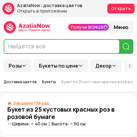
AzaliaNow: доставка цветов
Открыть
Открыть в приложении
Меню
Получи BONUS
Розы
Букеты по цене
Декор
Бу
Доставка цветов
Букеты
Букет из 25 кустовых красных роз в роз
Заказали
138
раз
Букет из 25 кустовых красных роз в
розовой бумаге
Ширина: ~
40
см
Высота: ~
50
см