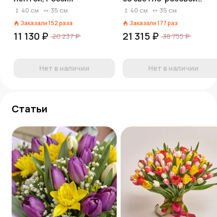
лентой, Россия
40
см
35
см
40
см
35
см
Заказали
152
раза
Заказали
177
раз
11 130 ₽
21 315 ₽
20 237 ₽
38 755 ₽
Нет в наличии
Нет в наличии
Статьи