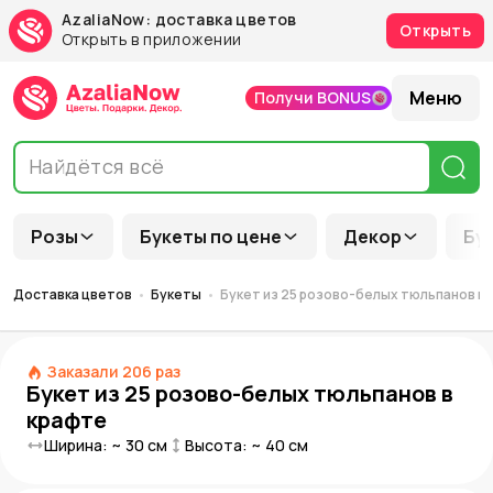
AzaliaNow: доставка цветов
Открыть
Открыть в приложении
Меню
Получи BONUS
Розы
Букеты по цене
Декор
Бу
Доставка цветов
Букеты
Букет из 25 розово-белых тюльпанов в
Заказали
206
раз
Букет из 25 розово-белых тюльпанов в
крафте
Ширина: ~
30
см
Высота: ~
40
см