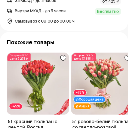
За МКАД - до 3 часов
от 425 ₽
Внутри МКАД - до 3 часов
Бесплатно
Самовывоз с 09:00 до 00:00 ч
Похожие товары
По промо
ЛЕТО
По промо
ЛЕТО
цена
7 235 ₽
цена
13 855 ₽
-45%
Хорошая цена
-45%
Акция
51 красный тюльпан с
51 розово-белый тюльп
лентой, Россия
со светло-розовой