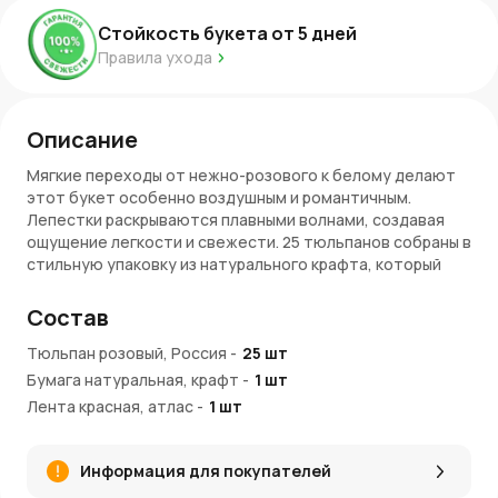
Стойкость букета от
5
дней
Правила ухода
Описание
Мягкие переходы от нежно-розового к белому делают
этот букет особенно воздушным и романтичным.
Лепестки раскрываются плавными волнами, создавая
ощущение легкости и свежести. 25 тюльпанов собраны в
стильную упаковку из натурального крафта, который
подчеркивает природную красоту цветов. Такая
композиция смотрится элегантно и сдержанно, не
Состав
перегружая внимание лишними деталями.
Тюльпан розовый, Россия
-
25
шт
Символика розово-белых тюльпанов
Бумага натуральная, крафт
-
1
шт
Розовые и белые тюльпаны несут в себе светлые
Лента красная, атлас
-
1
шт
эмоции. Белый цвет символизирует чистоту и
искренность, а розовый – нежность, заботу и теплые
Информация для покупателей
чувства.