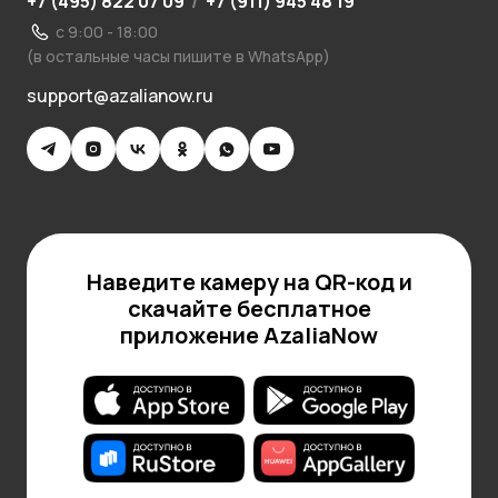
+7 (495) 822 07 09
/
+7 (911) 945 48 19
с 9:00 - 18:00
(в остальные часы пишите в WhatsApp)
support@azalianow.ru
Наведите камеру на QR-код и
скачайте бесплатное
приложение AzaliaNow