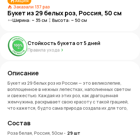
Акция
Заказали
137
раз
Букет из 29 белых роз, Россия, 50 см
Ширина: ~
35
см
Высота: ~
50
см
Стойкость букета от
5
дней
Правила ухода
Описание
Букет из 29 белых роз из России — это великолепие,
воплощенное в нежных лепестках, наполненных светом
и свежестью. Каждая из этих роз, как драгоценная
жемчужина, раскрывает свою красоту с такой грацией,
что кажется, будто сама природа создала их для того,
чтобы дарить счастье. С их помощью можно создать
атмосферу чистоты, возвышенности и волшебства в
Состав
любой момент жизни.
Роза белая, Россия, 50см
-
29
шт
Символика букета