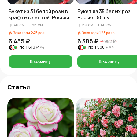
Букет из 31 белой розы в
Букет из 35 белых роз,
крафте с лентой, Россия,
Россия, 50 см
40 см
40
см
35
см
50
см
40
см
Заказали
245
раз
Заказали
123
раза
6 455 ₽
6 385 ₽
7 982 ₽
по
1 613 ₽
×4
по
1 596 ₽
×4
В корзину
В корзину
Статьи