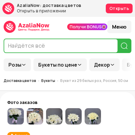
AzaliaNow: доставка цветов
Открыть
Открыть в приложении
Меню
Получи BONUS
Розы
Букеты по цене
Декор
Бу
Доставка цветов
Букеты
Букет из 29 белых роз, Россия, 50 см
Фото заказов