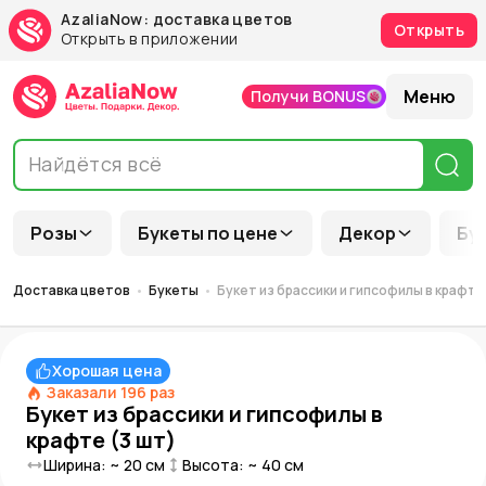
AzaliaNow: доставка цветов
Открыть
Открыть в приложении
Меню
Получи BONUS
Розы
Букеты по цене
Декор
Бу
Доставка цветов
Букеты
Букет из брассики и гипсофилы в крафте 
Хорошая цена
Заказали
196
раз
Букет из брассики и гипсофилы в
крафте (3 шт)
Ширина: ~
20
см
Высота: ~
40
см