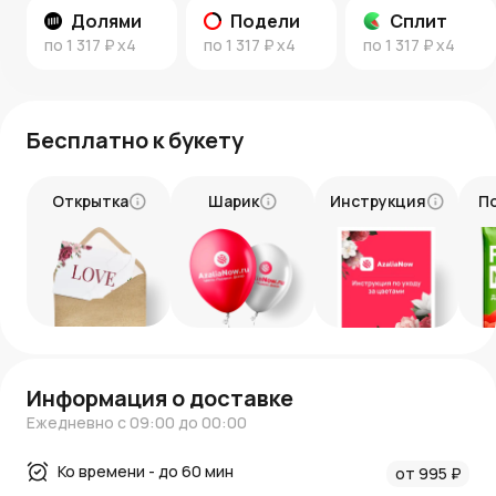
Пусть он станет нежным напоминанием о теплых
Долями
Подели
Сплит
чувствах и заботе.
по
1 317 ₽
x4
по
1 317 ₽
x4
по
1 317 ₽
x4
Бесплатно к букету
Открытка
Шарик
Инструкция
П
Информация о доставке
Ежедневно с 09:00 до 00:00
Ко времени - до 60 мин
от 995 ₽