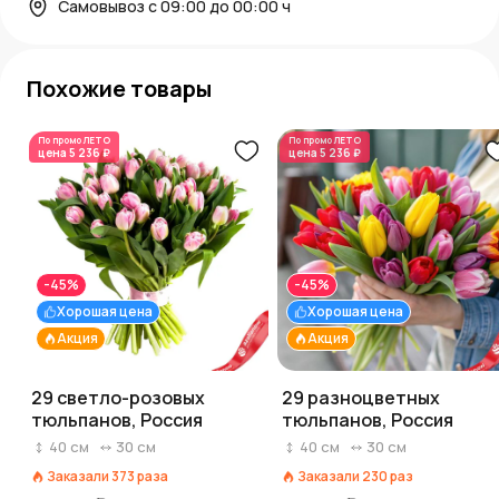
Самовывоз с 09:00 до 00:00 ч
Похожие товары
По промо
ЛЕТО
По промо
ЛЕТО
цена
5 236 ₽
цена
5 236 ₽
-45%
-45%
Хорошая цена
Хорошая цена
Акция
Акция
29 светло-розовых
29 разноцветных
тюльпанов, Россия
тюльпанов, Россия
40
см
30
см
40
см
30
см
Заказали
373
раза
Заказали
230
раз