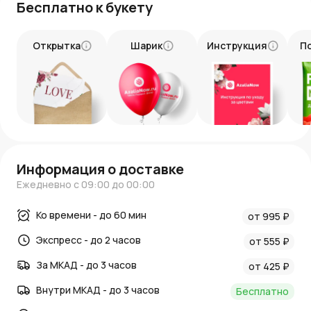
Бесплатно к букету
Открытка
Шарик
Инструкция
П
Информация о доставке
Ежедневно с 09:00 до 00:00
Ко времени - до 60 мин
от 995 ₽
Экспресс - до 2 часов
от 555 ₽
За МКАД - до 3 часов
от 425 ₽
Внутри МКАД - до 3 часов
Бесплатно