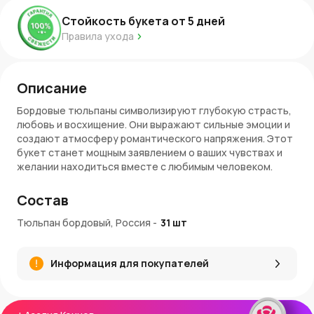
Стойкость букета от
5
дней
Правила ухода
Описание
Бордовые тюльпаны символизируют глубокую страсть,
любовь и восхищение. Они выражают сильные эмоции и
создают атмосферу романтического напряжения. Этот
букет станет мощным заявлением о ваших чувствах и
желании находиться вместе с любимым человеком.
Романтичное и страстное настроение букета
Состав
Бордовые тюльпаны привлекают внимание своим
Тюльпан бордовый, Россия
-
31
шт
насыщенным и глубоким цветом. Они словно шепчут о
тайных желаниях и сокровенных мечтах. Такой букет
подойдет для выражения ваших сильных эмоций и
Информация для покупателей
страсти.
Преимущества: Глубокий и насыщенный цвет,
выразительность, долговечность.