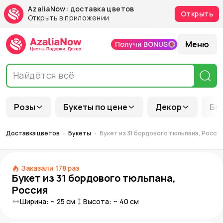
AzaliaNow: доставка цветов
Открыть
Открыть в приложении
Меню
Получи BONUS
Розы
Букеты по цене
Декор
Бу
Доставка цветов
Букеты
Букет из 31 бордового тюльпана, Росси
Заказали
178
раз
Букет из 31 бордового тюльпана,
Россия
Ширина: ~
25
см
Высота: ~
40
см