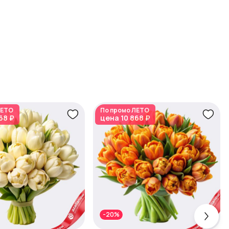
ЕТО
По промо
ЛЕТО
68 ₽
цена
10 868 ₽
-20%