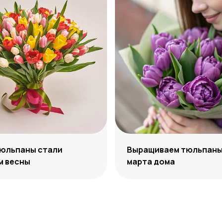
тюльпаны стали
Выращиваем тюльпаны 
м весны
марта дома