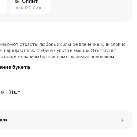
Сплит
по
4 180 ₽
x4
зируют страсть, любовь и сильное влечение. Они словно
, передают всю глубину чувств и эмоций. Этот букет
вствах и желанием быть рядом с любимым человеком.
ение букета
кают внимание своим насыщенным и глубоким цветом. Они
кровенных мечтах. Такой букет подойдет для выражения
о и главного признания в любви.
ия
-
31
шт
ный цвет, оригинальная форма лепестков, длительное
 тюльпаны обладают интенсивным оттенком, который
лей
супруге/супругу, партнеру, близкому другу.