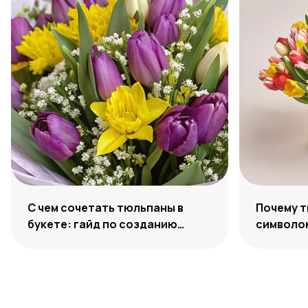
С чем сочетать тюльпаны в
Почему 
букете: гайд по созданию
символо
гармоничных ансамблей