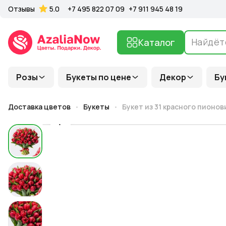
Отзывы
5.0
+7 495 822 07 09
+7 911 945 48 19
Каталог
Розы
Букеты по цене
Декор
Бу
Доставка цветов
Букеты
Букет из 31 красного пионо