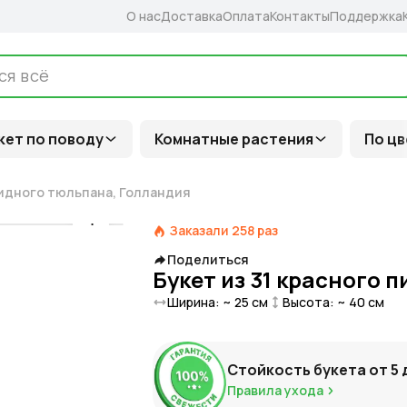
О нас
Доставка
Оплата
Контакты
Поддержка
кет по поводу
Комнатные растения
По цв
видного тюльпана, Голландия
Заказали
258
раз
Поделиться
Букет из 31 красного
Ширина: ~
25
см
Высота: ~
40
см
Стойкость букета от
5
Правила ухода