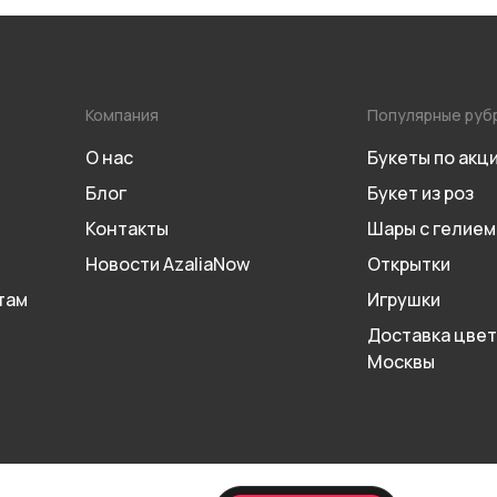
Компания
Популярные руб
О нас
Букеты по акц
Блог
Букет из роз
Контакты
Шары с гелием
Новости AzaliaNow
Открытки
там
Игрушки
Доставка цвет
Москвы