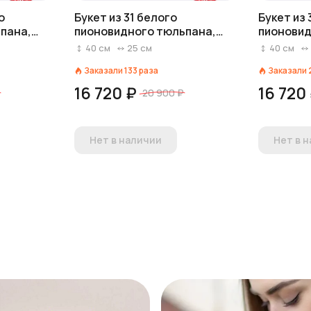
о
Букет из 31 белого
Букет из
пана,
пионовидного тюльпана,
пионовид
Голландия
Голланд
40
см
25
см
40
см
Заказали
133
раза
Заказали
16 720 ₽
16 720
20 900 ₽
Нет в наличии
Нет в 