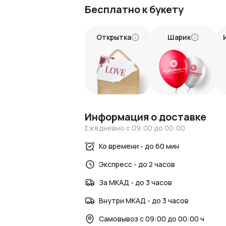
Бесплатно к букету
Для оформления заказа воспользуйтесь
обеспечим быструю и надежную достав
Наши флористы вложат душу в создание
Открытка
Шарик
глубину ваших эмоций.
Букет из 31 красного пионовидного тюл
цветы помогут вам сказать то, что тр
романтики и близости.
Информация о доставке
Ежедневно с 09:00 до 00:00
Ко времени - до 60 мин
Экспресс - до 2 часов
За МКАД - до 3 часов
Внутри МКАД - до 3 часов
Самовывоз с 09:00 до 00:00 ч