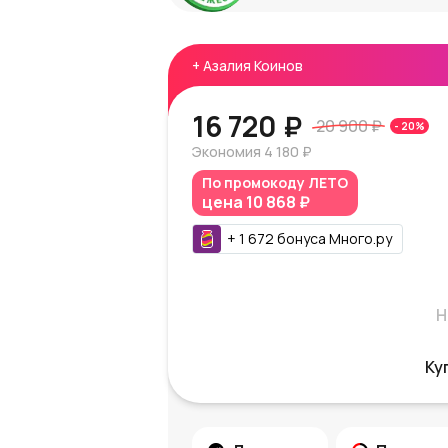
+
Азалия Коинов
16 720 ₽
20 900 ₽
-
20
%
Экономия
4 180 ₽
По промокоду
ЛЕТО
цена
10 868 ₽
+
1 672
бонуса
Много.ру
Н
Ку