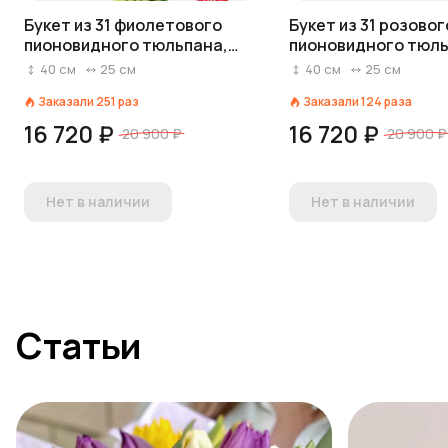
Букет из 31 фиолетового
Букет из 31 розовог
пионовидного тюльпана,
пионовидного тюль
Голландия
Голландия
40
см
25
см
40
см
25
см
Заказали
251
раз
Заказали
124
раза
16 720 ₽
16 720 ₽
20 900 ₽
20 900 ₽
Нет в наличии
Нет в наличии
Статьи