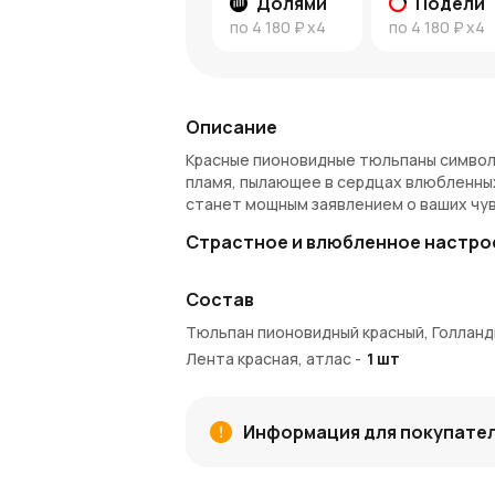
Долями
Подели
по
4 180 ₽
x4
по
4 180 ₽
x4
Описание
Красные пионовидные тюльпаны символи
пламя, пылающее в сердцах влюбленных
станет мощным заявлением о ваших чу
Страстное и влюбленное настро
Красные пионовидные тюльпаны привле
Состав
словно шепчут о тайных желаниях и со
ваших сильных эмоций и страсти, первог
Тюльпан пионовидный красный, Голланд
Лента красная, атлас
Преимущества: Насыщенный и страст
-
1
шт
сохранение свежести.
Особенности: Красные пионовидные
передает всю силу ваших чувств.
Информация для покупате
Кому подарить: Любимому человеку, 
Оформление заказа и доставка