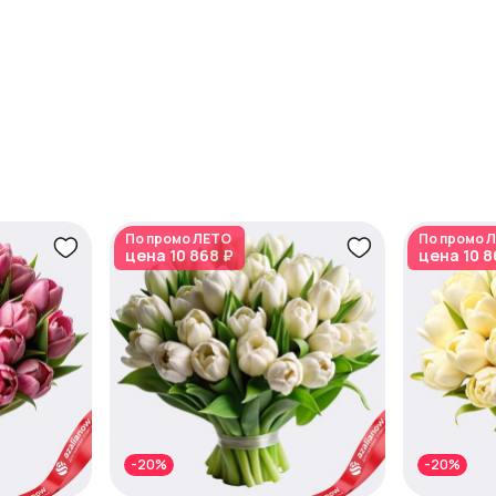
По промо
ЛЕТО
По промо
Л
цена
10 868 ₽
цена
10 8
-20%
-20%