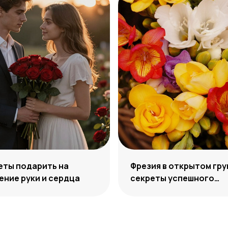
еты подарить на
Фрезия в открытом гру
ние руки и сердца
секреты успешного
выращивания