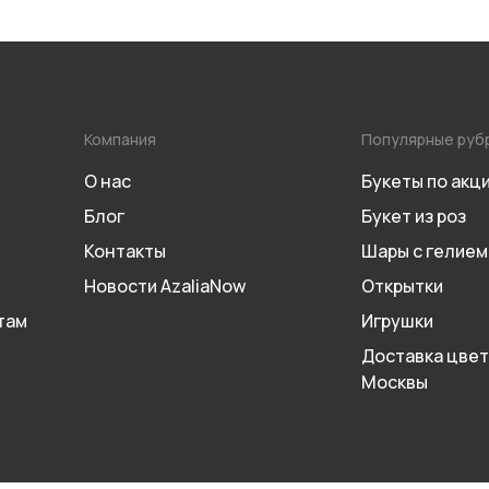
Компания
Популярные руб
О нас
Букеты по акц
Блог
Букет из роз
Контакты
Шары с гелием
Новости AzaliaNow
Открытки
там
Игрушки
Доставка цвет
Москвы