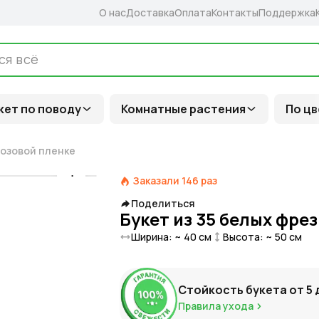
О нас
Доставка
Оплата
Контакты
Поддержка
кет по поводу
Комнатные растения
По цв
розовой пленке
Заказали
146
раз
Поделиться
Букет из 35 белых фре
Ширина: ~
40
см
Высота: ~
50
см
Стойкость букета от
5
Правила ухода