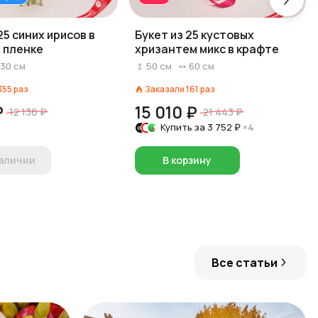
25 синих ирисов в
Букет из 25 кустовых
 пленке
хризантем микс в крафте
30
см
50
см
60
см
355
раз
Заказали
161
раз
₽
15 010 ₽
12 136 ₽
21 443 ₽
Купить за
3 752 ₽
×4
наличии
В корзину
Все статьи