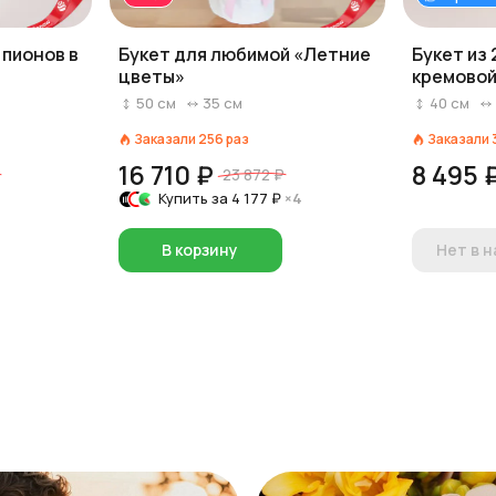
 пионов в
Букет для любимой «Летние
Букет из 
цветы»
кремовой
50
см
35
см
40
см
Заказали
256
раз
Заказали
16 710 ₽
8 495 
23 872 ₽
Купить за
4 177 ₽
×4
В корзину
Нет в 