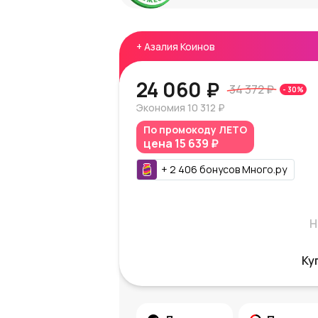
+
Азалия Коинов
24 060 ₽
34 372 ₽
-
30
%
Экономия
10 312 ₽
По промокоду
ЛЕТО
цена
15 639 ₽
+
2 406
бонусов
Много.ру
Н
Ку