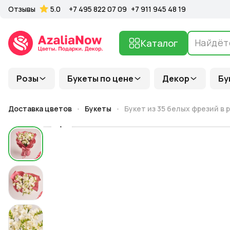
Отзывы
5.0
+7 495 822 07 09
+7 911 945 48 19
Каталог
Розы
Букеты по цене
Декор
Бу
Доставка цветов
Букеты
Букет из 35 белых фрезий в 