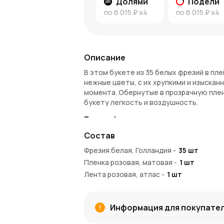
Долями
Подели
по
6 015 ₽
x4
по
6 015 ₽
x4
Описание
В этом букете из 35 белых фрезий в пл
нежные цветы, с их хрупкими и изыска
момента. Обернутые в прозрачную пленк
букету легкость и воздушность.
Белые фрезии — символ чистоты 
Состав
Белые фрезии давно ассоциируются с 
для выражения самых чистых и глубоча
Фрезия белая, Голландия
-
35
шт
любые эмоции: от любви и благодарност
Пленка розовая, матовая
-
1
шт
пленке станет прекрасным знаком вним
Лента розовая, атлас
-
1
шт
Почему стоит выбрать этот буке
35 белых фрезий, олицетворяющих и
Информация для покупате
Прозрачная пленка, которая подчерк
воздушный вид.