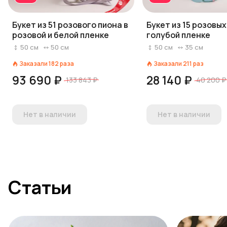
Букет из 51 розового пиона в
Букет из 15 розовых
розовой и белой пленке
голубой пленке
50
см
50
см
50
см
35
см
Заказали
182
раза
Заказали
211
раз
93 690 ₽
28 140 ₽
133 843 ₽
40 200 ₽
Нет в наличии
Нет в наличии
Статьи