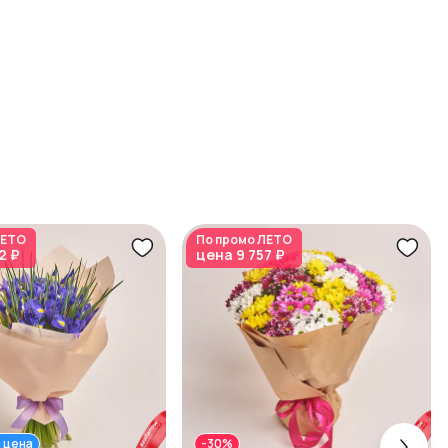
ЕТО
По промо
ЛЕТО
2 ₽
цена
9 757 ₽
 цена
-30%