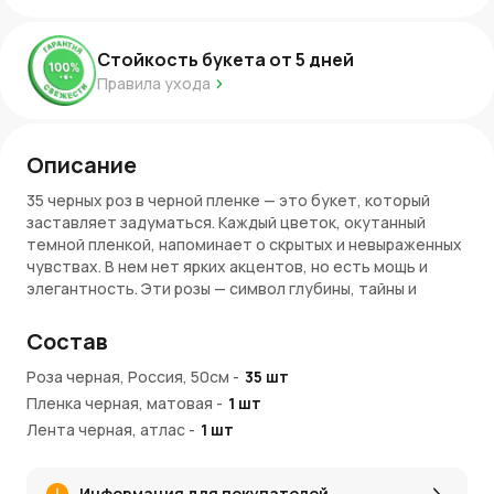
Стойкость букета от
5
дней
Правила ухода
Описание
35 черных роз в черной пленке — это букет, который
заставляет задуматься. Каждый цветок, окутанный
темной пленкой, напоминает о скрытых и невыраженных
чувствах. В нем нет ярких акцентов, но есть мощь и
элегантность. Эти розы — символ глубины, тайны и
мощной энергии, они как вечная загадка, привлекающая и
манящая.
Состав
Символика черных роз
Роза черная, Россия, 50см
-
35
шт
Пленка черная, матовая
-
1
шт
Черные розы всегда ассоциировались с переменами,
новым началом и завершением старого. Они могут
Лента черная, атлас
-
1
шт
символизировать как тоску, так и восхищение и силу.
Букет из 35 таких роз — это жест уважения и глубокой
Информация для покупателей