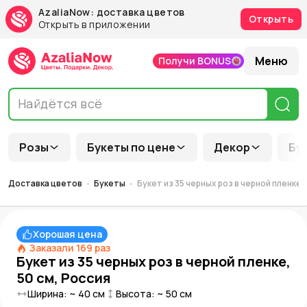
AzaliaNow: доставка цветов
Открыть
Открыть в приложении
Меню
Получи BONUS
Розы
Букеты по цене
Декор
Бу
Доставка цветов
Букеты
Букет из 35 черных роз в черной пленке,
Хорошая цена
Заказали
169
раз
Букет из 35 черных роз в черной пленке,
50 см, Россия
Ширина: ~
40
см
Высота: ~
50
см