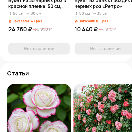
Букет из 25 черных роз в
Букет из белых гвоздик 
красной пленке, 50 см,
черных роз «Ретро»
Россия
50
см
30
см
50
см
35
см
Заказали
147
раз
Заказали
165
раз
24 760 ₽
10 440 ₽
30 950 ₽
14 915 ₽
Нет в наличии
Нет в наличии
Статьи