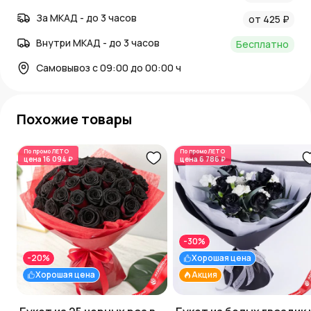
За МКАД - до 3 часов
от 425 ₽
Внутри МКАД - до 3 часов
Бесплатно
Самовывоз с 09:00 до 00:00 ч
Похожие товары
По промо
ЛЕТО
По промо
ЛЕТО
цена
16 094 ₽
цена
6 786 ₽
-30%
-20%
Хорошая цена
Хорошая цена
Акция