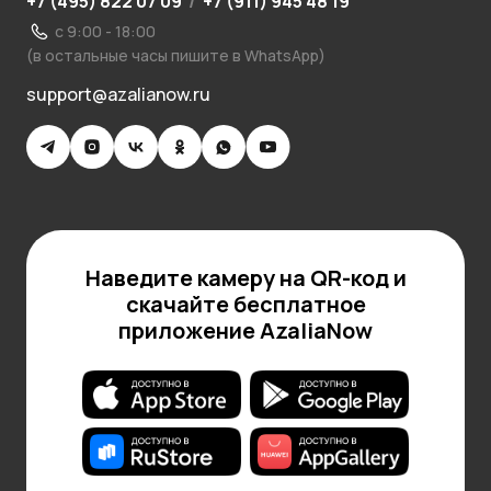
+7 (495) 822 07 09
/
+7 (911) 945 48 19
с 9:00 - 18:00
(в остальные часы пишите в WhatsApp)
support@azalianow.ru
Наведите камеру на QR-код и
скачайте бесплатное
приложение AzaliaNow