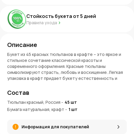
Стойкость букета от
5
дней
Правила ухода
Описание
Букет из 45 красных тюльпанов в крафте – это яркое и
стильное сочетание классической красоты и
современного оформления. Красные тюльпаны
символизируют страсть, любовь и восхищение. Легкая
упаковка в крафт придает букету естественность и
утонченность, делая его идеальным подарком для
любого случая.
Состав
Символика букета
Тюльпан красный, Россия
-
45
шт
Бумага натуральная, крафт
-
1
шт
Красные тюльпаны – это символ страстной любви и
глубокой привязанности. Такой букет станет
прекрасным выбором для тех, кто хочет выразить свои
Информация для покупателей
чувства искренне и прямо. Тюльпаны всегда