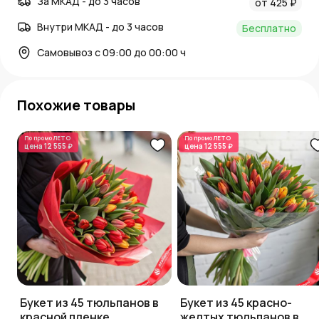
За МКАД - до 3 часов
от 425 ₽
Внутри МКАД - до 3 часов
Бесплатно
Самовывоз с 09:00 до 00:00 ч
Похожие товары
По промо
ЛЕТО
По промо
ЛЕТО
цена
12 555 ₽
цена
12 555 ₽
Букет из 45 тюльпанов в
Букет из 45 красно-
красной пленке
желтых тюльпанов в