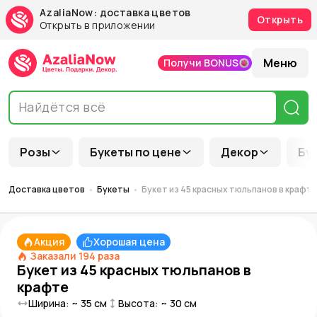
AzaliaNow: доставка цветов
Открыть
Открыть в приложении
Меню
Получи BONUS
Розы
Букеты по цене
Декор
Бу
Доставка цветов
Букеты
Букет из 45 красных тюльпанов в крафт
Акция
Хорошая цена
Заказали
194
раза
Букет из 45 красных тюльпанов в
крафте
Ширина: ~
35
см
Высота: ~
30
см