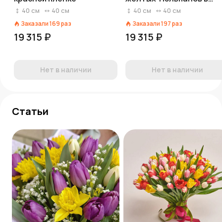
пленке
40
см
40
см
40
см
40
см
Заказали
169
раз
Заказали
197
раз
19 315 ₽
19 315 ₽
Нет в наличии
Нет в наличии
Статьи