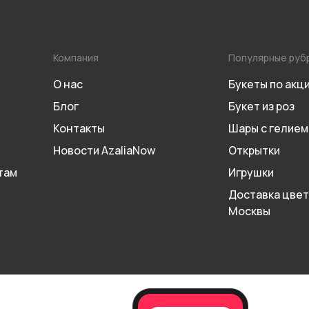
Компания
Популярные руб
О нас
Букеты по акц
Блог
Букет из роз
Контакты
Шары с гелием
Новости AzaliaNow
Открытки
там
Игрушки
Доставка цвет
Москвы