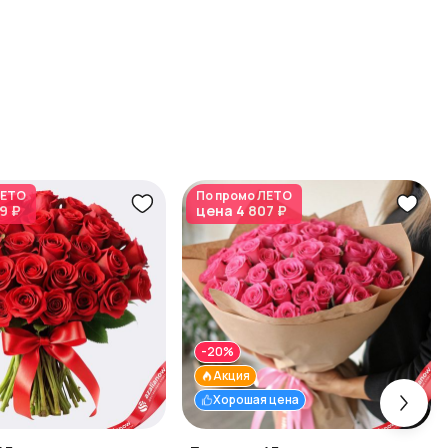
ЕТО
По промо
ЛЕТО
9 ₽
цена
4 807 ₽
-20%
Акция
Хорошая цена