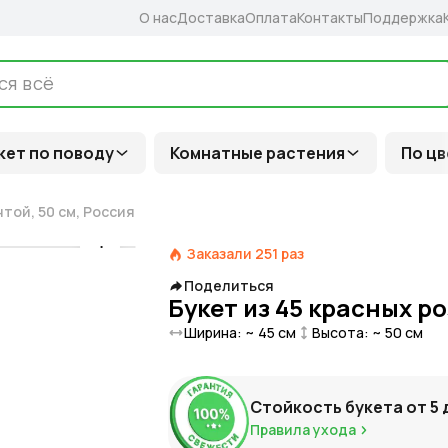
О нас
Доставка
Оплата
Контакты
Поддержка
кет по поводу
Комнатные растения
По цв
нтой, 50 см, Россия
Заказали
251
раз
Поделиться
Букет из 45 красных ро
Ширина: ~
45
см
Высота: ~
50
см
Стойкость букета от
5
Правила ухода