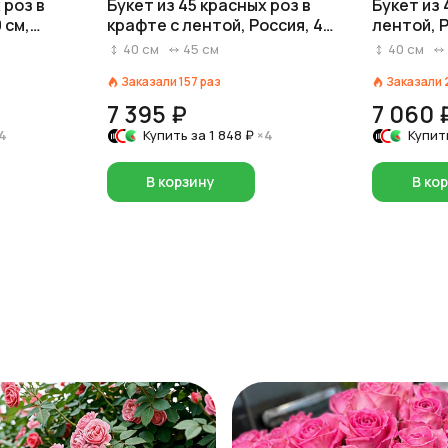
 роз в
Букет из 45 красных роз в
Букет из 
 см,
крафте с лентой, Россия, 40
лентой, Р
см
40
см
45
см
40
см
Заказали
157
раз
Заказали
7 395 ₽
7 060 
4
Купить за
1 848 ₽
×4
Купит
В корзину
В ко