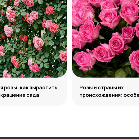
 розы: как вырастить
Розы и страны их
украшение сада
происхождения: особе
отличия