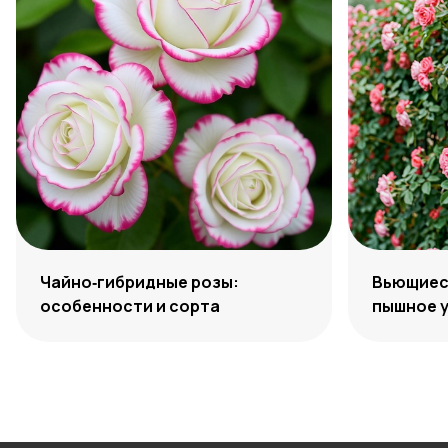
Чайно‑гибридные розы:
Вьющиеся
особенности и сорта
пышное 