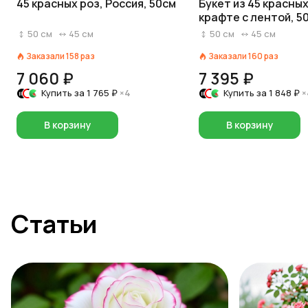
45 красных роз, Россия, 50см
Букет из 45 красных
крафте с лентой, 50
Россия
50
см
45
см
50
см
45
см
Заказали
158
раз
Заказали
160
раз
7 060 ₽
7 395 ₽
Купить за
1 765 ₽
×4
Купить за
1 848 ₽
×
В корзину
В корзину
Статьи