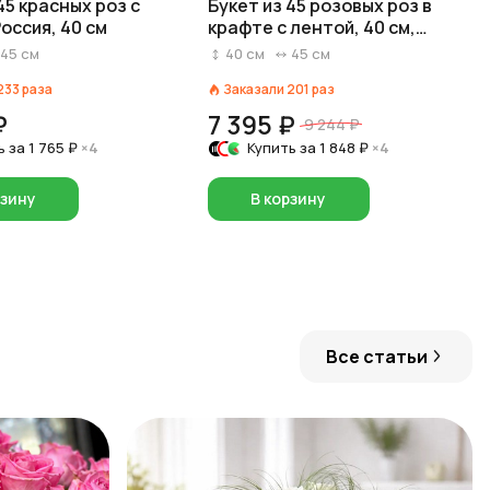
45 красных роз с
Букет из 45 розовых роз в
оссия, 40 см
крафте с лентой, 40 см,
Россия
45
см
40
см
45
см
233
раза
Заказали
201
раз
₽
7 395 ₽
9 244 ₽
ь за
1 765 ₽
×4
Купить за
1 848 ₽
×4
рзину
В корзину
Все статьи