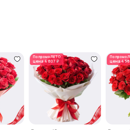
По промо
ЛЕТО
По промо
Л
цена
4 807 ₽
цена
4 58