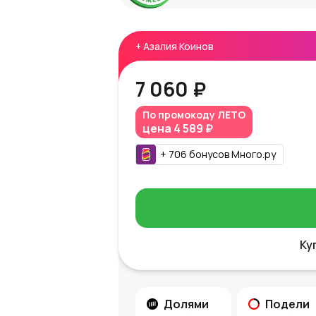
+
Азалия Коинов
7 060 ₽
По промокоду
ЛЕТО
цена
4 589 ₽
+
706
бонусов
Много.ру
Ку
Долями
Подели