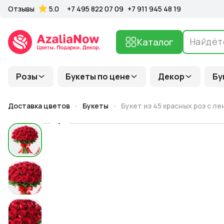
Отзывы
5.0
+7 495 822 07 09
+7 911 945 48 19
Каталог
Розы
Букеты по цене
Декор
Бу
Доставка цветов
Букеты
Букет из 45 красных роз с ле