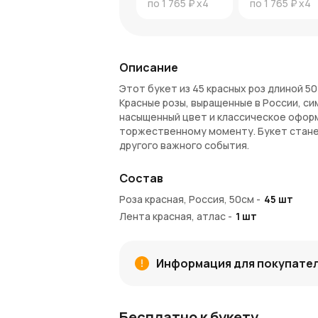
по
1 765 ₽
x4
по
1 765 ₽
x4
Описание
Этот букет из 45 красных роз длиной 5
Красные розы, выращенные в России, си
насыщенный цвет и классическое офор
торжественному моменту. Букет стане
другого важного события.
Преимущества букета:
Состав
Эффектный вид
: насыщенный красн
Роза красная, Россия, 50см
-
45
шт
Классическое оформление
: лента
Лента красная, атлас
-
1
шт
Универсальность
: подходит для лю
Как купить и получить:
Информация для покупате
Сделать заказ можно всего за пару мин
возможность самовывоза.
Этот букет из красных роз станет выр
Бесплатно к букету