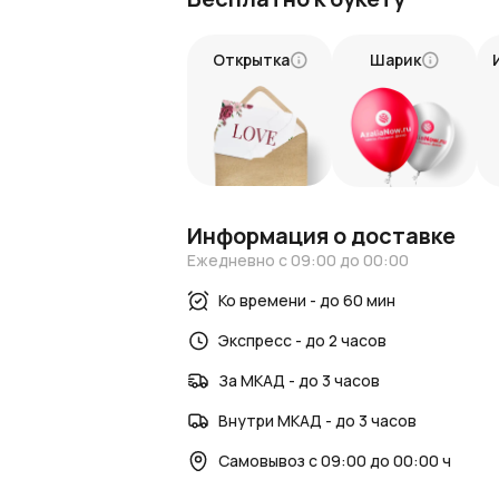
яркие впечатления.
Следите за новостями и интересными с
Открытка
Шарик
Новости AzaliaNow
Блог о цветах и флористике
.
Информация о доставке
Ежедневно с 09:00 до 00:00
Ко времени - до 60 мин
Экспресс - до 2 часов
За МКАД - до 3 часов
Внутри МКАД - до 3 часов
Самовывоз с 09:00 до 00:00 ч