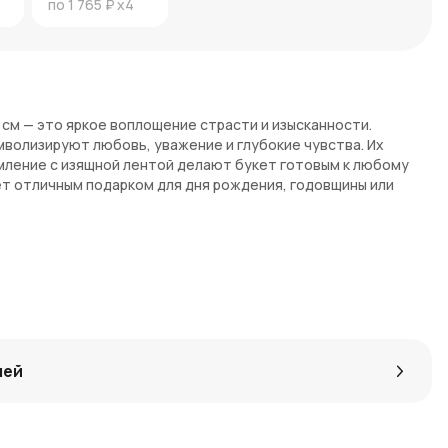
по
1 765 ₽
x4
0 см — это яркое воплощение страсти и изысканности.
мволизируют любовь, уважение и глубокие чувства. Их
мление с изящной лентой делают букет готовым к любому
т отличным подарком для дня рождения, годовщины или
ый цвет роз подчеркивает их выразительность.
 придаёт букету завершённый и изысканный вид.
бого торжества, где важно выразить чувства.
лей
ут. Мы предлагаем быструю доставку на ваш адрес или
азительным акцентом на любом празднике, оставляя самые