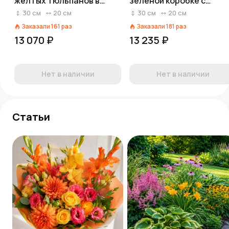
желтых тюльпанов в
зеленой коробке с
черной коробке
лентой
30
см
20
см
30
см
20
см
Заказали
161
раз
Заказали
181
раз
13 070 ₽
13 235 ₽
Нет в наличии
Нет в наличии
Статьи