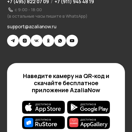
+7 (495) 822 07 09
/
+7 (911) 945 48 19
с 9:00 - 18:00
(в остальные часы пишите в WhatsApp)
support@azalianow.ru
Наведите камеру на QR-код и
скачайте бесплатное
приложение AzaliaNow