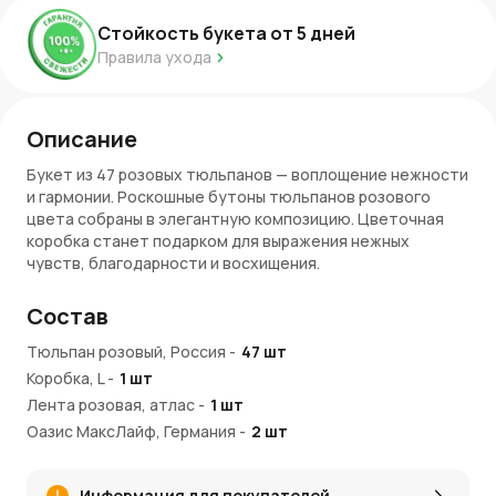
Стойкость букета от
5
дней
Правила ухода
Описание
Букет из 47 розовых тюльпанов — воплощение нежности
и гармонии. Роскошные бутоны тюльпанов розового
цвета собраны в элегантную композицию. Цветочная
коробка станет подарком для выражения нежных
чувств, благодарности и восхищения.
Особенности композиции:
Состав
47 свежих розовых тюльпанов с плотными бутонами.
Тюльпан розовый, Россия
-
47
шт
Композиция в круглой розовой коробке.
Коробка, L
-
1
шт
Украшена атласной лентой в тон, что подчеркивает
Лента розовая, атлас
элегантность букета.
-
1
шт
Стильный подарок для любого повода —
Оазис МаксЛайф, Германия
-
2
шт
романтического и торжественного.
Заказ и доставка:
Информация для покупателей