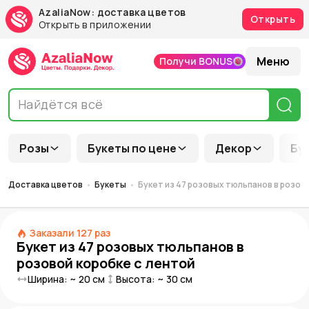
AzaliaNow: доставка цветов
Открыть
Открыть в приложении
Меню
Получи BONUS
Розы
Букеты по цене
Декор
Бу
Доставка цветов
Букеты
Букет из 47 розовых тюльпанов в розов
Заказали
127
раз
Букет из 47 розовых тюльпанов в
розовой коробке с лентой
Ширина: ~
20
см
Высота: ~
30
см