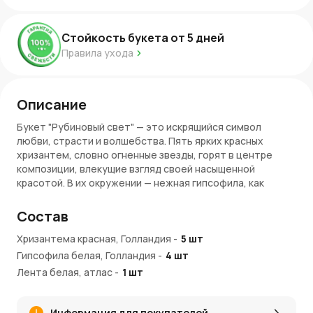
Стойкость букета от
5
дней
Правила ухода
Описание
Букет "Рубиновый свет" — это искрящийся символ
любви, страсти и волшебства. Пять ярких красных
хризантем, словно огненные звезды, горят в центре
композиции, влекущие взгляд своей насыщенной
красотой. В их окружении — нежная гипсофила, как
тонкая пыльца, что плавно танцует в воздухе, наполняя
букет легкостью и воздушностью. Это соединение силы
Состав
и хрупкости, страсти и нежности, как яркая встреча
двух миров, которые не могут существовать друг без
Хризантема красная, Голландия
-
5
шт
друга. Букет "Рубиновый свет" — это как мгновение,
Гипсофила белая, Голландия
-
4
шт
когда магия начинает оживать, превращая каждый
Лента белая, атлас
-
1
шт
взгляд в историю, полную эмоций.
Преимущества букета
Информация для покупателей