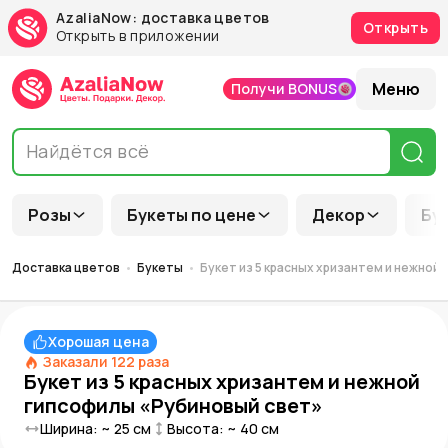
AzaliaNow: доставка цветов
Открыть
Открыть в приложении
Меню
Получи BONUS
Розы
Букеты по цене
Декор
Бу
Доставка цветов
Букеты
Букет из 5 красных хризантем и нежной
Хорошая цена
Заказали
122
раза
Букет из 5 красных хризантем и нежной
гипсофилы «Рубиновый свет»
Ширина: ~
25
см
Высота: ~
40
см