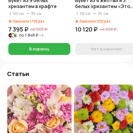
Букет из 9 белых
Букет из 4 желтых и 3
хризантем в крафте
белых хризантем «Это
рисунок мальчишки»
50
см
35
см
50
см
35
см
Заказали
1795
раз
Заказали
200
раз
7 395 ₽
10 120 ₽
10 565 ₽
14 458 ₽
по
1 848 ₽
×4
В корзину
Нет в наличии
Статьи