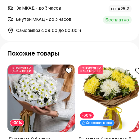
За МКАД - до 3 часов
от 425 ₽
Внутри МКАД - до 3 часов
Бесплатно
Самовывоз с 09:00 до 00:00 ч
Похожие товары
По промо
ЛЕТО
По промо
ЛЕТО
цена
4 807 ₽
цена
6 578 ₽
-30%
-30%
Хорошая цена