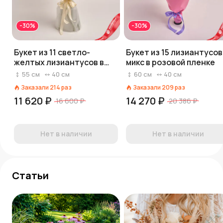
-30%
-30%
Букет из 11 светло-
Букет из 15 лизиантусов
желтых лизиантусов в
микс в розовой пленке
пленке
55
см
40
см
60
см
40
см
Заказали
214
раз
Заказали
209
раз
11 620 ₽
14 270 ₽
16 600 ₽
20 386 ₽
Нет в наличии
Нет в наличии
Статьи