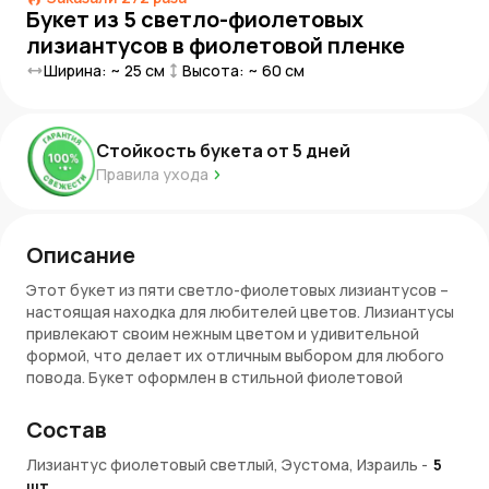
Букет из 5 светло-фиолетовых
лизиантусов в фиолетовой пленке
Ширина: ~
25
см
Высота: ~
60
см
Стойкость букета от
5
дней
Правила ухода
Описание
Этот букет из пяти светло-фиолетовых лизиантусов –
настоящая находка для любителей цветов. Лизиантусы
привлекают своим нежным цветом и удивительной
формой, что делает их отличным выбором для любого
повода. Букет оформлен в стильной фиолетовой
пленке, что придаёт ему дополнительную яркость и
оригинальность. Такой букет станет прекрасным
Состав
подарком для друзей, родных или коллег.
Лизиантус фиолетовый светлый, Эустома, Израиль
-
5
Преимущества букета
шт