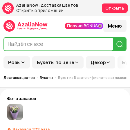
AzaliaNow: доставка цветов
Открыть
Открыть в приложении
Меню
Получи BONUS
Розы
Букеты по цене
Декор
Бу
Доставка цветов
Букеты
Букет из 5 светло-фиолетовых лизиант
Фото заказов
Заказали
272
раза