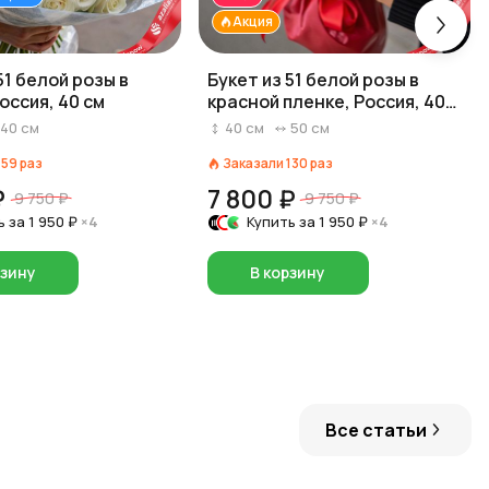
Акция
51 белой розы в
Букет из 51 белой розы в
оссия, 40 см
красной пленке, Россия, 40
см
40
см
40
см
50
см
159
раз
Заказали
130
раз
₽
7 800 ₽
9 750 ₽
9 750 ₽
ь за
1 950 ₽
×4
Купить за
1 950 ₽
×4
рзину
В корзину
Все статьи