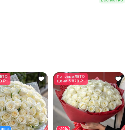
ЕТО
По промо
ЛЕТО
0 ₽
цена
5 070 ₽
 цена
-20%