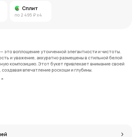
Сплит
по
2 495 ₽
x4
е — это воплощение утонченной элегантности и чистоты.
сть и уважение, аккуратно размещены в стильной белой
ьную композицию. Этот букет привлекает внимание своей
 создавая впечатление роскоши и глубины.
т?
оробке станет прекрасным подарком для важного события.
мволом, который можно подарить как близким людям, так и
ние. Респектабельность и нейтральность белого цвета
й ситуации, не рискуя ошибиться.
ния и чистоты.
лей
нность и сдержанную красоту букета.