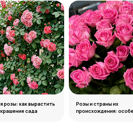
 розы: как вырастить
Розы и страны их
украшение сада
происхождения: особе
отличия