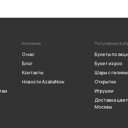
Компания
Популярные руб
О нас
Букеты по акц
Блог
Букет из роз
Контакты
Шары с гелием
Новости AzaliaNow
Открытки
там
Игрушки
Доставка цвет
Москвы