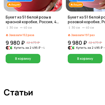
Акция
Акция
Букет из 51 белой розы в
Букет из 51 белой р
красной коробке, Россия, 40
розовой коробке, Р
см
см
30
см
40
см
30
см
40
см
Заказали
152
раза
Заказали
197
раз
9 980 ₽
9 980 ₽
12 475 ₽
12 475 ₽
Купить за
2 495 ₽
×4
Купить за
2 495 ₽
В корзину
В корзину
Статьи