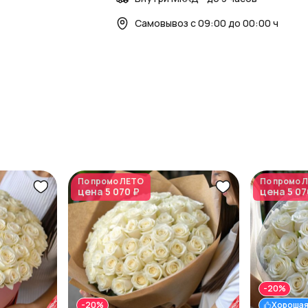
Самовывоз с 09:00 до 00:00 ч
По промо
ЛЕТО
По промо
Л
цена
5 070 ₽
цена
5 07
-20%
-20%
Хорошая