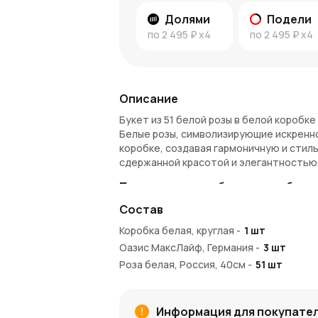
Долями
Подели
по
2 495 ₽
x4
по
2 495 ₽
x4
Описание
Букет из 51 белой розы в белой коробк
Белые розы, символизирующие искренно
коробке, создавая гармоничную и стил
сдержанной красотой и элегантностью,
Почему стоит выбрать этот буке
Состав
Этот букет из 51 белой розы в белой к
Белые розы являются универсальным си
Коробка белая, круглая
-
1
шт
коллегам, выражая почтение и восхище
Оазис МаксЛайф, Германия
-
3
шт
позволяют подарить этот букет в любо
Роза белая, Россия, 40см
-
51
шт
Преимущества букета:
51 белая роза — символ любви, уваже
Информация для покупате
Белая коробка подчеркивает изыска