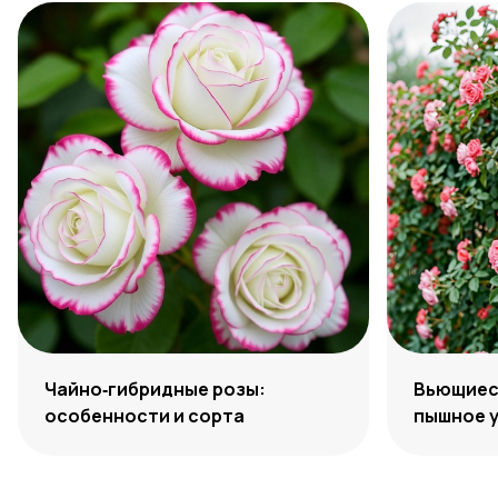
Чайно‑гибридные розы:
Вьющиеся
особенности и сорта
пышное 