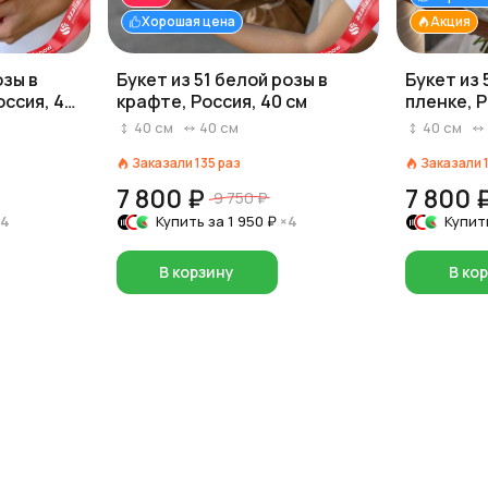
Хорошая цена
Акция
озы в
Букет из 51 белой розы в
Букет из 
оссия, 40
крафте, Россия, 40 см
пленке, Р
40
см
40
см
40
см
Заказали
135
раз
Заказали
7 800 ₽
7 800 
9 750 ₽
×4
Купить за
1 950 ₽
×4
Купит
В корзину
В ко