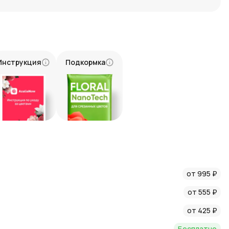
не перегружена лишними деталями.
ow?
 внимание к деталям всегда на первом месте. Мы гарантируем,
вым и аккуратно оформленным. Мы ценим каждого клиента и
Инструкция
Подкормка
 был доставлен в срок и в отличном состоянии.
!
е — это прекрасный способ выразить уважение и восхищение.
настоящему оценят ваш жест. Закажите букет в AzaliaNow и
никальным!
татьями о цветах и флористике в нашем блоге:
от 995 ₽
от 555 ₽
от 425 ₽
Бесплатно