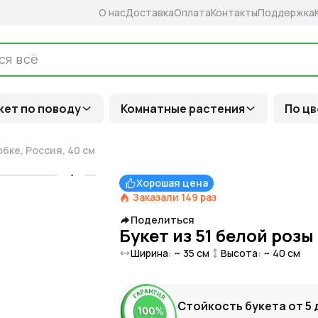
О нас
Доставка
Оплата
Контакты
Поддержка
кет по поводу
Комнатные растения
По цв
обке, Россия, 40 см
Хорошая цена
Заказали
149
раз
Поделиться
Букет из 51 белой розы
Ширина: ~
35
см
Высота: ~
40
см
Стойкость букета от
5