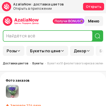
AzaliaNow: доставка цветов
Открыть
Открыть в приложении
Меню
Получи BONUS
Розы
Букеты по цене
Декор
Бу
Доставка цветов
Букеты
Букет из 51 фиолетового ириса в зелено
Фото заказов
Заказали
224
раза