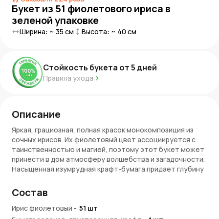
Букет из 51 фиолетового ириса в
зеленой упаковке
Ширина: ~
35
см
Высота: ~
40
см
Стойкость букета от
5
дней
Правила ухода
Описание
Яркая, грациозная, полная красок монокомпозиция из
сочных ирисов. Их фиолетовый цвет ассоциируется с
таинственностью и магией, поэтому этот букет может
принести в дом атмосферу волшебства и загадочности.
Насыщенная изумрудная крафт-бумага придает глубину
композиции.
Состав
Символ элегантности и стиля
Ирис фиолетовый
-
51
шт
Букет из 51 фиолетового ириса в зеленой упаковке – это