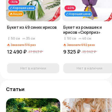
-30%
Хорошая цена
-40%
Акция
Хорошая цена
Букет из 49 синих ирисов
Букет из ромашек и
ирисов «Сюрприз»
50
см
35
см
50
см
40
см
Заказали
516
раз
Заказали
692
раза
12 490 ₽
9 325 ₽
17 843 ₽
15 542 ₽
Нет в наличии
Нет в наличии
Статьи