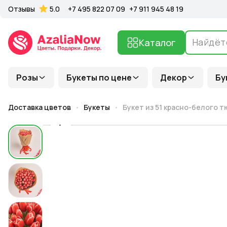
Отзывы
5.0
+7 495 822 07 09
+7 911 945 48 19
Каталог
Розы
Букеты по цене
Декор
Бу
Доставка цветов
Букеты
Букет из 51 красно-белого 