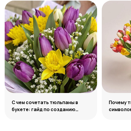
С чем сочетать тюльпаны в
Почему 
букете: гайд по созданию
символо
гармоничных ансамблей