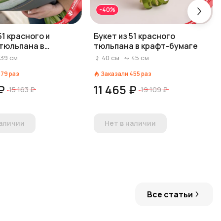
-40%
51 красного и
Букет из 51 красного
тюльпана в
тюльпана в крафт-бумаге
 премиум
39
см
40
см
45
см
179
раз
Заказали
455
раз
₽
11 465 ₽
15 163 ₽
19 109 ₽
наличии
Нет в наличии
Все статьи