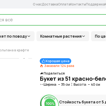
О нас
Доставка
Оплата
Контакты
Поддержка
кет по поводу
Комнатные растения
По цв
тюльпана в крафте
Хорошая цена
Заказали
124
раза
Поделиться
Букет из 51 красно-бе
Ширина: ~
35
см
Высота: ~
40
см
Стойкость букета от
5