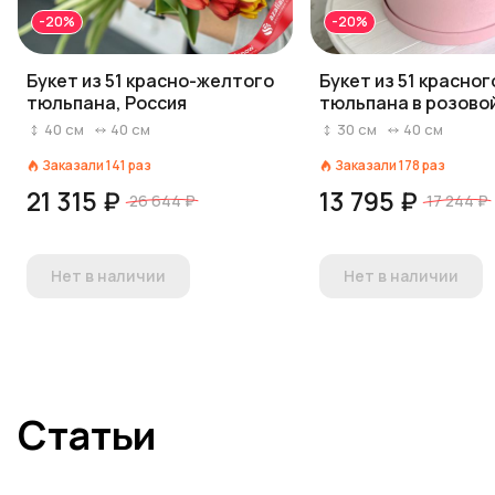
-20%
-20%
Букет из 51 красно-желтого
Букет из 51 красног
тюльпана, Россия
тюльпана в розово
40
см
40
см
30
см
40
см
Заказали
141
раз
Заказали
178
раз
21 315 ₽
13 795 ₽
26 644 ₽
17 244 ₽
Нет в наличии
Нет в наличии
Статьи