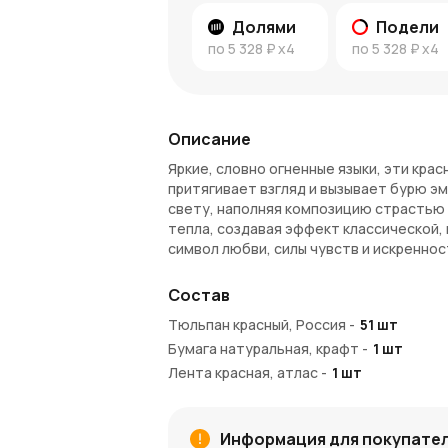
Долями
Подели
по
5 328 ₽
x4
по
5 328 ₽
x4
Описание
Яркие, словно огненные языки, эти кра
притягивает взгляд и вызывает бурю э
свету, наполняя композицию страстью 
тепла, создавая эффект классической, 
символ любви, силы чувств и искреннос
Красные тюльпаны – символ стра
Состав
Красный цвет во все времена ассоциир
Тюльпан красный, Россия
-
51
шт
Вручив букет из 51 красно-белого тюль
Бумага натуральная, крафт
-
1
шт
признание, благодарность или уважение
Лента красная, атлас
-
1
шт
значимых людей в вашей жизни.
Когда стоит выбрать этот букет?
Информация для покупате
Для романтического признания или с