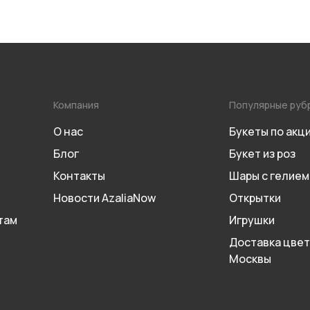
Компания
Популярные руб
О нас
Букеты по акц
Блог
Букет из роз
Контакты
Шары с гелием
Новости AzaliaNow
Открытки
там
Игрушки
Доставка цвет
Москвы