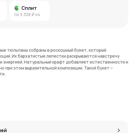
Сплит
по
5 328 ₽
x4
сные тюльпаны собраны в роскошный букет, который
моций. Их бархатистые лепестки раскрываются навстречу
и энергией. Натуральный крафт добавляет естественности и
но при этом выразительной композиции. Такой букет –
ти.
сти и признания
овался с любовью, преданностью и глубокой симпатией.
пана, вы без слов выразите свои чувства: романтическое
. Этот букет подходит как для возлюбленных, так и для
лей
видания.