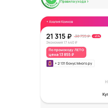
Правила ухода
+
Азалия Коинов
21 315 ₽
38 755 ₽
-
45
%
Экономия
17 440 ₽
По промокоду
ЛЕТО
цена
13 855 ₽
+
2 131
бонус
Много.ру
Н
Ку