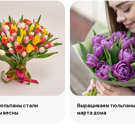
тюльпаны стали
Выращиваем тюльпаны 
м весны
марта дома