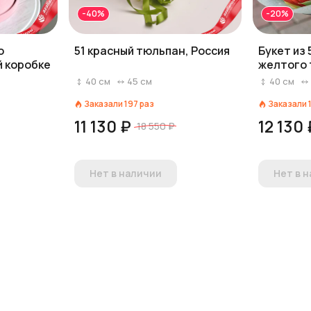
-40%
-20%
о
51 красный тюльпан, Россия
Букет из 
й коробке
желтого 
упаковке
40
см
45
см
40
см
Заказали
197
раз
Заказали
11 130 ₽
12 130 
18 550 ₽
Нет в наличии
Нет в 