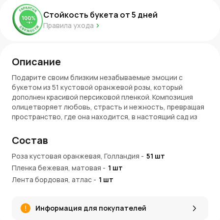
Стойкость букета от
5
дней
Правила ухода
Описание
Подарите своим близким незабываемые эмоции с
букетом из 51 кустовой оранжевой розы, который
дополнен красивой персиковой пленкой. Композиция
олицетворяет любовь, страсть и нежность, превращая
пространство, где она находится, в настоящий сад из
красок и ароматов.
Состав
Яркость кустовых оранжевых роз
Роза кустовая оранжевая, Голландия
-
51
шт
Этот яркий букет способен захватить вас своей
Пленка бежевая, матовая
-
1
шт
красотой и дарить бесконечную радость и восхищение
своей владелице. Перед нами истинное произведение
Лента бордовая, атлас
-
1
шт
искусства, которое обладает способностью словно
оживать и передавать непередаваемые эмоции и
Информация для покупателей
чувства!