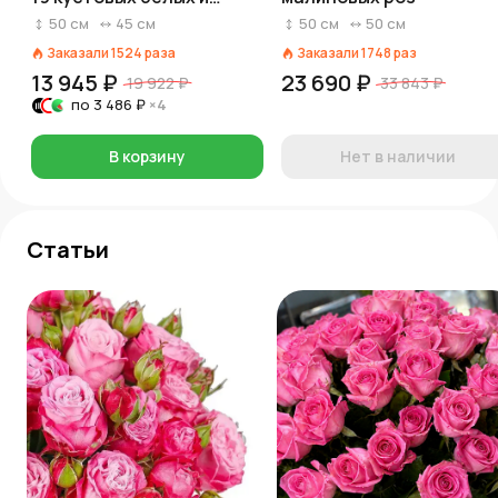
розовых роз
50
см
45
см
50
см
50
см
Заказали
1524
раза
Заказали
1748
раз
13 945 ₽
23 690 ₽
19 922 ₽
33 843 ₽
по
3 486 ₽
×4
В корзину
Нет в наличии
Статьи