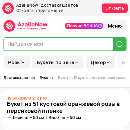
AzaliaNow: доставка цветов
Открыть
Открыть в приложении
Меню
Получи BONUS
Розы
Букеты по цене
Декор
Бу
Доставка цветов
Букеты
Букет из 51 кустовой оранжевой розы в 
Заказали
212
раз
Букет из 51 кустовой оранжевой розы в
персиковой пленке
Ширина: ~
50
см
Высота: ~
50
см