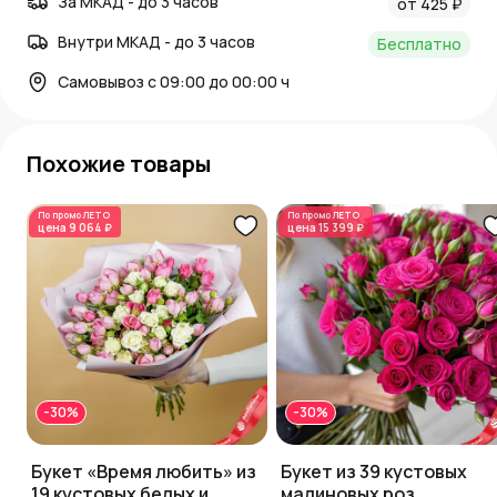
За МКАД - до 3 часов
от 425 ₽
Внутри МКАД - до 3 часов
Бесплатно
Самовывоз с 09:00 до 00:00 ч
Похожие товары
По промо
ЛЕТО
По промо
ЛЕТО
цена
9 064 ₽
цена
15 399 ₽
-30%
-30%
Букет «Время любить» из
Букет из 39 кустовых
19 кустовых белых и
малиновых роз