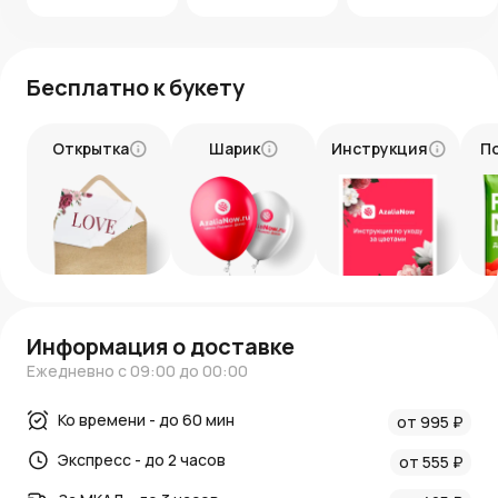
сайте огромный выбор цветов и аксессуаров, к тому же
мы предлагаем не только высокое качество, но и
удобную доставку цветов.
Бесплатно к букету
Открытка
Шарик
Инструкция
П
Информация о доставке
Ежедневно с 09:00 до 00:00
Ко времени - до 60 мин
от 995 ₽
Экспресс - до 2 часов
от 555 ₽