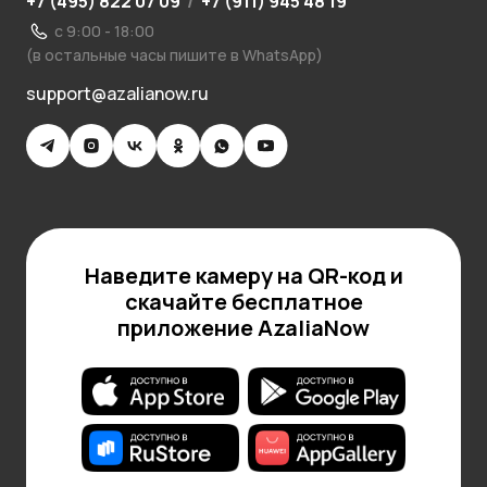
+7 (495) 822 07 09
/
+7 (911) 945 48 19
с 9:00 - 18:00
(в остальные часы пишите в WhatsApp)
support@azalianow.ru
Наведите камеру на QR-код и
скачайте бесплатное
приложение AzaliaNow